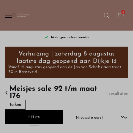
0
14 dagen retourtermijn
Meisjes
Verhuizing | zaterdag 8 augustus
sale
laatste dag geopend aan Dijkje 13
Vanaf 15 augustus geopend aan de Jan van Schaffelaarstraat
92
50 in Barneveld
t/m
Meisjes sale 92 t/m maat
1 resultaten
176
maat
Jurken
176
Filters
-