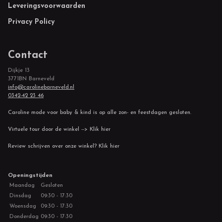
Leveringsvoorwaarden
Privacy Policy
Contact
Dijkje 13
3771BN Barneveld
info@carolinebarneveld.nl
0342-42 23 46
Caroline mode voor baby & kind is op alle zon- en feestdagen gesloten.
Virtuele tour door de winkel --> Klik hier
Review schrijven over onze winkel? Klik hier
Openingstijden
Maandag
Gesloten
Dinsdag
09:30 - 17:30
Woensdag
09:30 - 17:30
Donderdag
09:30 - 17:30