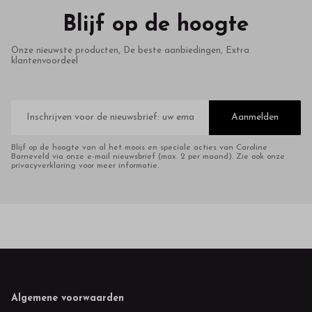
Blijf op de hoogte
Onze nieuwste producten, De beste aanbiedingen, Extra
klantenvoordeel
E-
mailadres
Aanmelden
Blijf op de hoogte van al het moois en speciale acties van Caroline
Barneveld via onze e-mail nieuwsbrief (max. 2 per maand). Zie ook onze
privacyverklaring voor meer informatie.
Footer
Algemene voorwaarden