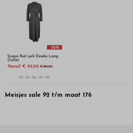
Bestel
kinderkleding
van
hoge
-50%
kwaliteit
Scapa Ruit jurk Dineke Lang
Outlet
in
Vanaf € 92,50
€ 185,00
onze
104 - 116 - 128 - 140 - 152
webshop
Meisjes sale 92 t/m maat 176