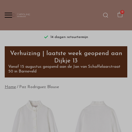
0
14 dagen retourtermijn
Paz
Verhuizing | laatste week geopend aan
Rodriguez
Dijkje 13
Vanaf 15 augustus geopend aan de Jan van Schaffelaarstraat
Blouse
50 in Barneveld
-
Home
Paz Rodriguez Blouse
Bestel
kinderkleding
van