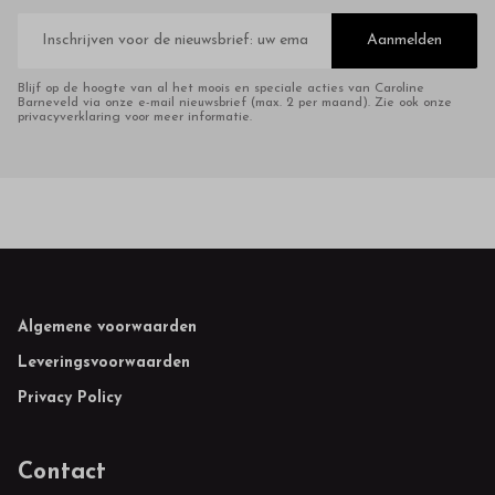
E-
mailadres
Aanmelden
Blijf op de hoogte van al het moois en speciale acties van Caroline
Barneveld via onze e-mail nieuwsbrief (max. 2 per maand). Zie ook onze
privacyverklaring voor meer informatie.
Footer
Algemene voorwaarden
Leveringsvoorwaarden
Privacy Policy
Contact