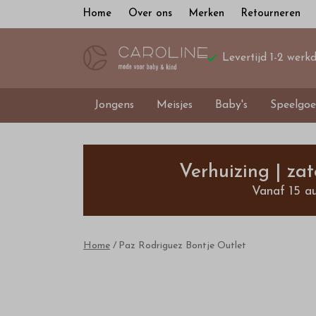
Home
Over ons
Merken
Retourneren
Levertijd 1-2 werk
Jongens
Meisjes
Baby's
Speelgoe
Paz
Rodriguez
Verhuizing | za
Vanaf 15 a
Bontje
-
Home
Paz Rodriguez Bontje Outlet
Bestel