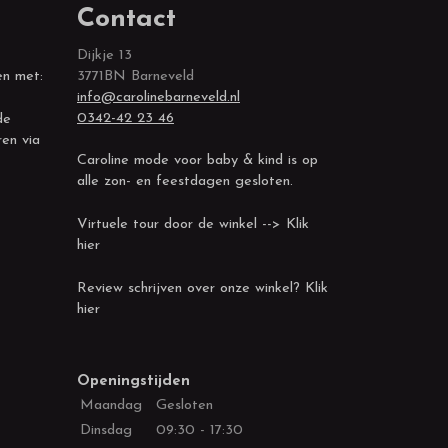
Contact
Dijkje 13
en met:
3771BN Barneveld
info@carolinebarneveld.nl
0342-42 23 46
de
ren via
Caroline mode voor baby & kind is op
alle zon- en feestdagen gesloten.
Virtuele tour door de winkel --> Klik
hier
Review schrijven over onze winkel? Klik
hier
Openingstijden
Maandag
Gesloten
Dinsdag
09:30 - 17:30