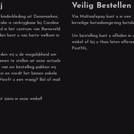
j
Veilig Bestellen
 kinderkleding uit Denemarken,
Via Multisafepay kunt u in een
alie is verkrijgbaar bij Caroline
beveilige betaalomgeving betal
d in het centrum van Barneveld.
den bent u van harte welkom in
Uw bestelling kunt u afhalen in 
winkel of bij u thuis laten afleve
PostNL.
den wij u de mogelijkheid om
amen te stellen uit onze actuele
 van uw bestelling pakken wij
 in en wordt het binnen enkele
 Heeft u een vraag? Bel of mail
t ziens in onze winkel!