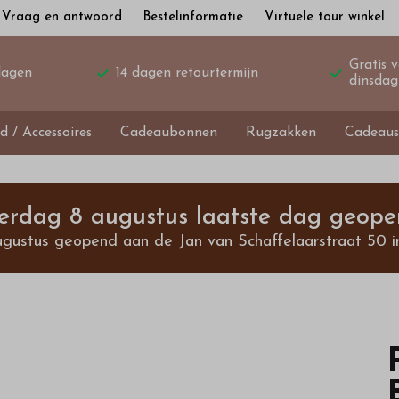
Vraag en antwoord
Bestelinformatie
Virtuele tour winkel
Gratis 
dagen
14 dagen retourtermijn
dinsdag
d / Accessoires
Cadeaubonnen
Rugzakken
Cadeaus
terdag 8 augustus laatste dag geope
ugustus geopend aan de Jan van Schaffelaarstraat 50 i