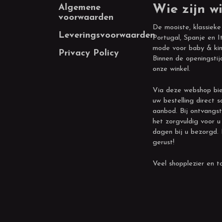
Footer
Algemene
Wie zijn wi
voorwaarden
De mooiste, klassieke
Leveringsvoorwaarden
Portugal, Spanje en It
mode voor baby & kin
Privacy Policy
Binnen de openingstij
onze winkel.
Via deze webshop bie
uw bestelling direct s
aanbod. Bij ontvangst
het zorgvuldig voor u
dagen bij u bezorgd.
gerust!
Veel shopplezier en to