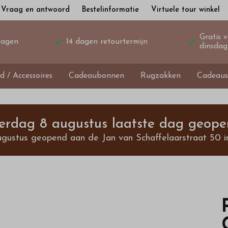
Vraag en antwoord
Bestelinformatie
Virtuele tour winkel
Gratis 
dagen
14 dagen retourtermijn
dinsdag
d / Accessoires
Cadeaubonnen
Rugzakken
Cadeaus
terdag 8 augustus laatste dag geope
ugustus geopend aan de Jan van Schaffelaarstraat 50 i