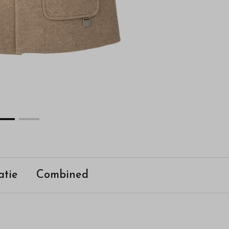
atie
Combined