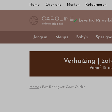
Home
Over ons
Merken
Retourneren
Levertijd 1-2 werk
Jongens
Meisjes
Baby's
Speelgoe
Paz
Rodriguez
Verhuizing | za
Vanaf 15 a
Coat
-
Home
Paz Rodriguez Coat Outlet
Bestel