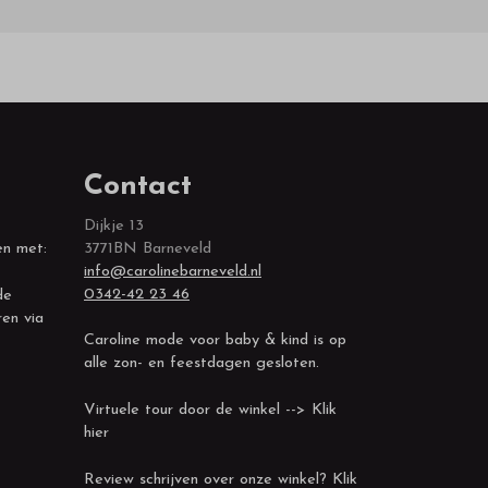
Contact
Dijkje 13
en met:
3771BN Barneveld
info@carolinebarneveld.nl
0342-42 23 46
de
ren via
Caroline mode voor baby & kind is op
alle zon- en feestdagen gesloten.
Virtuele tour door de winkel --> Klik
hier
Review schrijven over onze winkel? Klik