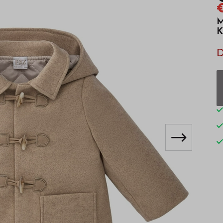
M
K
D