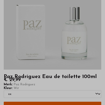
Bestel
kinderkleding
van
hoge
kwaliteit
in
onze
webshop
Paz Rodriguez Eau de toilette 100ml
€ 29,99
Merk:
Paz Rodriguez
Kleur:
Wit