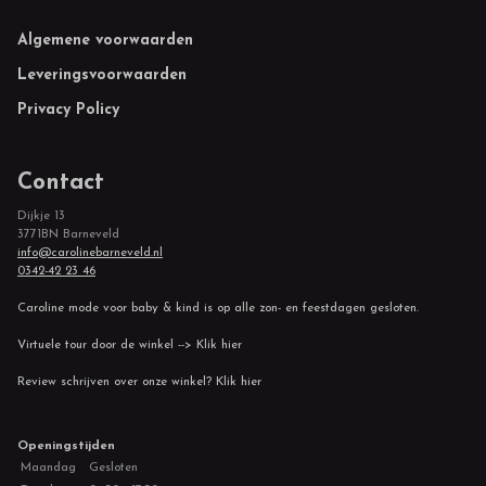
Footer
Algemene voorwaarden
Leveringsvoorwaarden
Privacy Policy
Contact
Dijkje 13
3771BN Barneveld
info@carolinebarneveld.nl
0342-42 23 46
Caroline mode voor baby & kind is op alle zon- en feestdagen gesloten.
Virtuele tour door de winkel --> Klik hier
Review schrijven over onze winkel? Klik hier
Openingstijden
Maandag
Gesloten