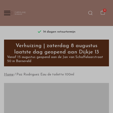
0
14 dagen retourtermijn
Paz
Verhuizing | zaterdag 8 augustus
Rodriguez
laatste dag geopend aan Dijkje 13
Vanaf 15 augustus geopend aan de Jan van Schaffelaarstraat
Eau
50 in Barneveld
de
Home
Paz Rodriguez Eau de toilette 100ml
toilette
100ml
-