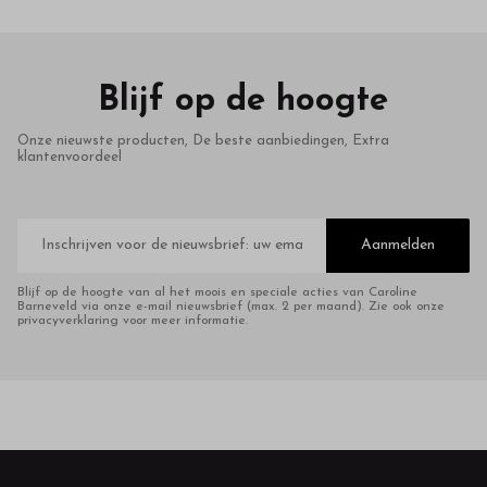
Blijf op de hoogte
Onze nieuwste producten, De beste aanbiedingen, Extra
klantenvoordeel
E-
mailadres
Aanmelden
Blijf op de hoogte van al het moois en speciale acties van Caroline
Barneveld via onze e-mail nieuwsbrief (max. 2 per maand). Zie ook onze
privacyverklaring voor meer informatie.