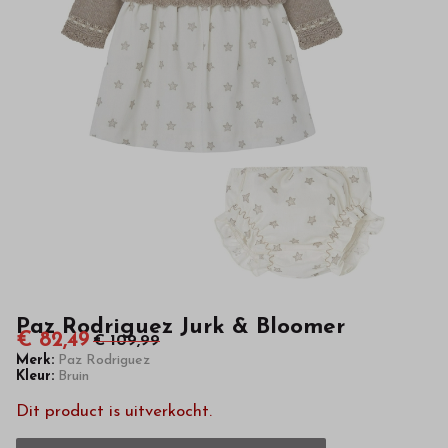
kinderkleding
van
hoge
kwaliteit
in
onze
webshop
Paz Rodriguez Jurk & Bloomer
€ 82,49
€ 109,99
Merk:
Paz Rodriguez
Kleur:
Bruin
Dit product is uitverkocht.