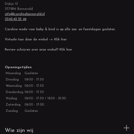
Dijkje 13
3771BN Barneveld
info@carolinebarneveld.nl
0342-42 23 46
Caroline mode voor baby & kind is op alle zon- en feestdagen gesloten.
Virtuele tour door de winkel --> Klik hier
Review schrijven over onze winkel? Klik hier
Openingstijden
Maandag
Gesloten
Dinsdag
09:30 - 17:30
Woensdag
09:30 - 17:30
Donderdag
09:30 - 17:30
Vrijdag
09:30 - 17:30 / 18:30 - 21:00
Zaterdag
09:30 - 17:00
Zondag
Gesloten
Wie zijn wij