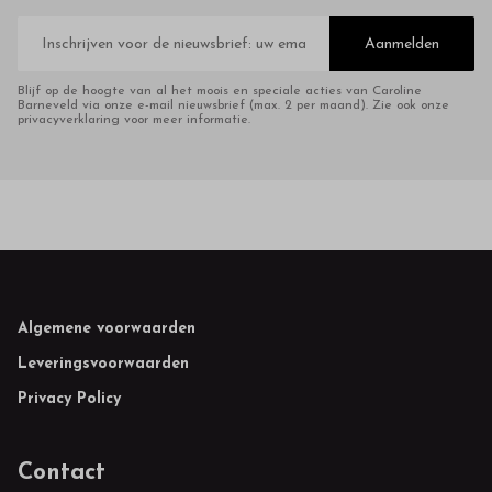
E-
mailadres
Aanmelden
Blijf op de hoogte van al het moois en speciale acties van Caroline
Barneveld via onze e-mail nieuwsbrief (max. 2 per maand). Zie ook onze
privacyverklaring voor meer informatie.
Footer
Algemene voorwaarden
Leveringsvoorwaarden
Privacy Policy
Contact