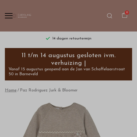
0
14 dagen retourtermijn
Paz
11 t/m 14 augustus gesloten ivm.
Rodriguez
verhuizing |
Vanaf 15 augustus geopend aan de Jan van Schaffelaarstraat
Jurk
50 in Barneveld
&
Home
Paz Rodriguez Jurk & Bloomer
Bloomer
-
Bestel