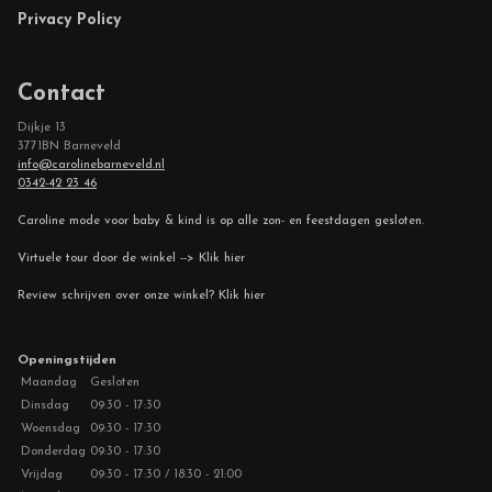
Privacy Policy
Contact
Dijkje 13
3771BN Barneveld
info@carolinebarneveld.nl
0342-42 23 46
Caroline mode voor baby & kind is op alle zon- en feestdagen gesloten.
Virtuele tour door de winkel --> Klik hier
Review schrijven over onze winkel? Klik hier
Openingstijden
Maandag
Gesloten
Dinsdag
09:30 - 17:30
Woensdag
09:30 - 17:30
Donderdag
09:30 - 17:30
Vrijdag
09:30 - 17:30 / 18:30 - 21:00