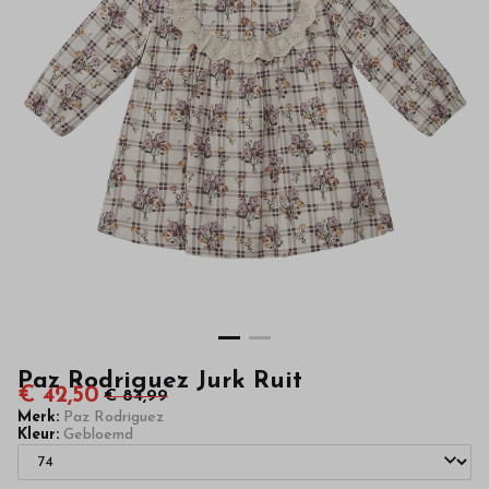
van
hoge
kwaliteit
in
onze
webshop
Paz Rodriguez Jurk Ruit
€ 42,50
€ 84,99
Merk:
Paz Rodriguez
Kleur:
Gebloemd