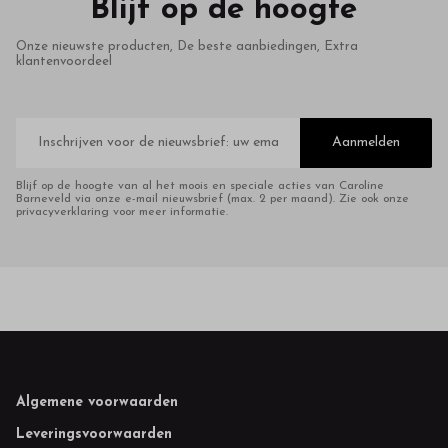
Blijf op de hoogte
Onze nieuwste producten, De beste aanbiedingen, Extra
klantenvoordeel
E-
mailadres
Aanmelden
Blijf op de hoogte van al het moois en speciale acties van Caroline
Barneveld via onze e-mail nieuwsbrief (max. 2 per maand). Zie ook onze
privacyverklaring voor meer informatie.
Footer
Algemene voorwaarden
Leveringsvoorwaarden