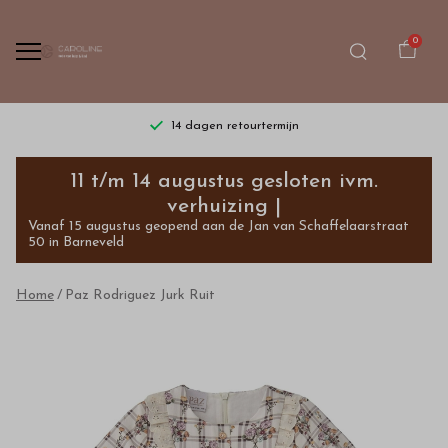
0
14 dagen retourtermijn
Paz
11 t/m 14 augustus gesloten ivm.
Rodriguez
verhuizing |
Vanaf 15 augustus geopend aan de Jan van Schaffelaarstraat
Jurk
50 in Barneveld
Ruit
Home
Paz Rodriguez Jurk Ruit
-
Bestel
kinderkleding