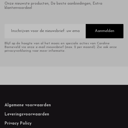
Onze nieuwste producten, De beste aanbiedingen, Extra
klantenvoordeel
E-
mailadres
Aanmelden
Blijf op de hoogte van al het moois en speciale acties van Caroline
Barneveld via onze e-mail nieuwsbrief (max. 2 per maand). Zie ook onze
privacyverklaring voor meer informatie.
Footer
Algemene voorwaarden
Leveringsvoorwaarden
Privacy Policy