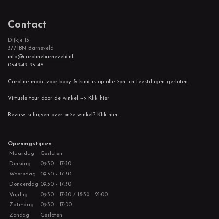
Contact
Dijkje 13
3771BN Barneveld
info@carolinebarneveld.nl
0342-42 23 46
Caroline mode voor baby & kind is op alle zon- en feestdagen gesloten.
Virtuele tour door de winkel --> Klik hier
Review schrijven over onze winkel? Klik hier
Openingstijden
Maandag
Gesloten
Dinsdag
09:30 - 17:30
Woensdag
09:30 - 17:30
Donderdag
09:30 - 17:30
Vrijdag
09:30 - 17:30 / 18:30 - 21:00
Zaterdag
09:30 - 17:00
Zondag
Gesloten