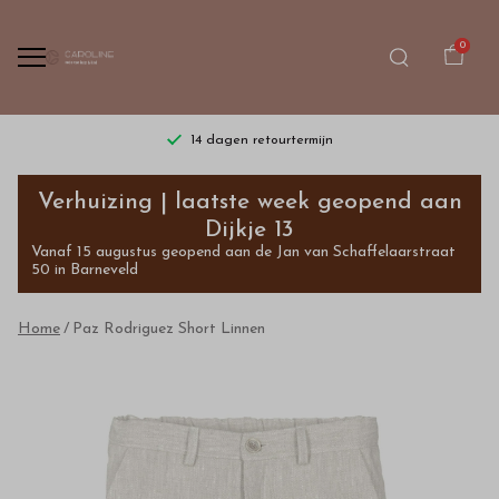
0
14 dagen retourtermijn
Paz
Verhuizing | laatste week geopend aan
Rodriguez
Dijkje 13
Vanaf 15 augustus geopend aan de Jan van Schaffelaarstraat
Short
50 in Barneveld
Linnen
Home
Paz Rodriguez Short Linnen
-
Bestel
kinderkleding