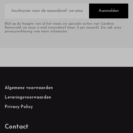
E-
mailadres
Aanmelden
Blijf op de hoogte van al het moois en speciale acties van Caroline
Barneveld via onze e-mail nieuwsbrief (max. 2 per maand). Zie ook onze
privacyverklaring voor meer informatie.
Footer
Algemene voorwaarden
Leveringsvoorwaarden
Privacy Policy
Contact