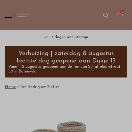
0
14 dagen retourtermijn
Paz
Verhuizing | zaterdag 8 augustus
Rodriguez
laatste dag geopend aan Dijkje 13
Vanaf 15 augustus geopend aan de Jan van Schaffelaarstraat
Slofjes
50 in Barneveld
-
Home
Paz Rodriguez Slofjes
Bestel
kinderkleding
van