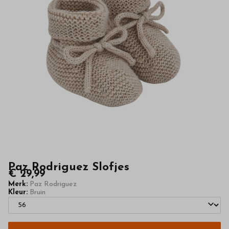
hoge
kwaliteit
in
onze
webshop
Paz Rodriguez Slofjes
€ 29,99
Merk:
Paz Rodriguez
Kleur:
Bruin