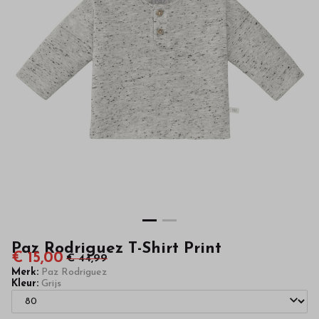
kinderkleding
van
hoge
kwaliteit
in
onze
webshop
Paz Rodriguez T-Shirt Print
€ 15,00
€ 44,99
Merk:
Paz Rodriguez
Kleur:
Grijs