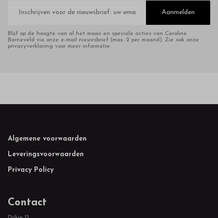
E-
mailadres
Aanmelden
Blijf op de hoogte van al het moois en speciale acties van Caroline
Barneveld via onze e-mail nieuwsbrief (max. 2 per maand). Zie ook onze
privacyverklaring voor meer informatie.
Footer
Algemene voorwaarden
Leveringsvoorwaarden
Privacy Policy
Contact
Dijkje 13