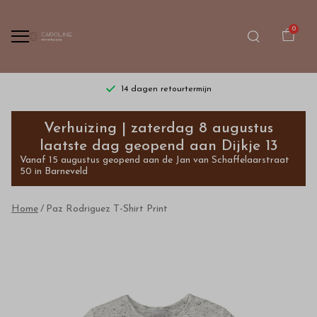
0
14 dagen retourtermijn
Paz
Verhuizing | zaterdag 8 augustus
Rodriguez
laatste dag geopend aan Dijkje 13
Vanaf 15 augustus geopend aan de Jan van Schaffelaarstraat
T-
50 in Barneveld
Shirt
Home
Paz Rodriguez T-Shirt Print
Print
-
Bestel