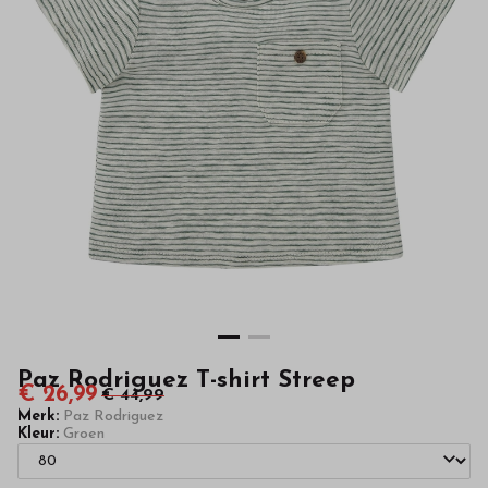
kinderkleding
van
hoge
kwaliteit
in
onze
webshop
Paz Rodriguez T-shirt Streep
€ 26,99
€ 44,99
Merk:
Paz Rodriguez
Kleur:
Groen