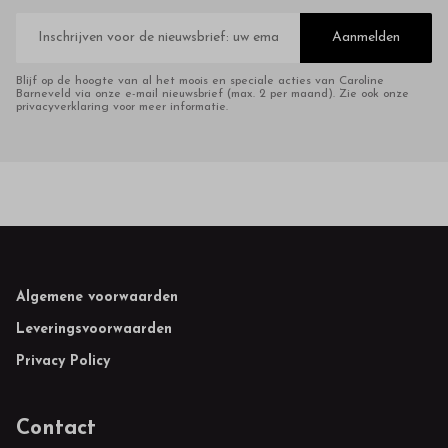
E-
mailadres
Aanmelden
Blijf op de hoogte van al het moois en speciale acties van Caroline
Barneveld via onze e-mail nieuwsbrief (max. 2 per maand). Zie ook onze
privacyverklaring voor meer informatie.
Footer
Algemene voorwaarden
Leveringsvoorwaarden
Privacy Policy
Contact