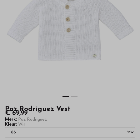
hoge
kwaliteit
in
onze
webshop
Paz Rodriguez Vest
€ 69,99
Merk:
Paz Rodriguez
Kleur:
Wit