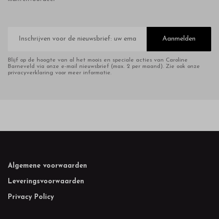
E-
mailadres
Aanmelden
Blijf op de hoogte van al het moois en speciale acties van Caroline
Barneveld via onze e-mail nieuwsbrief (max. 2 per maand). Zie ook onze
privacyverklaring voor meer informatie.
Footer
Algemene voorwaarden
Leveringsvoorwaarden
Privacy Policy