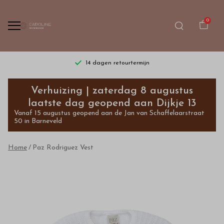
0
14 dagen retourtermijn
Paz
Verhuizing | zaterdag 8 augustus
Rodriguez
laatste dag geopend aan Dijkje 13
Vanaf 15 augustus geopend aan de Jan van Schaffelaarstraat
Vest
50 in Barneveld
-
Home
Paz Rodriguez Vest
Bestel
kinderkleding
van