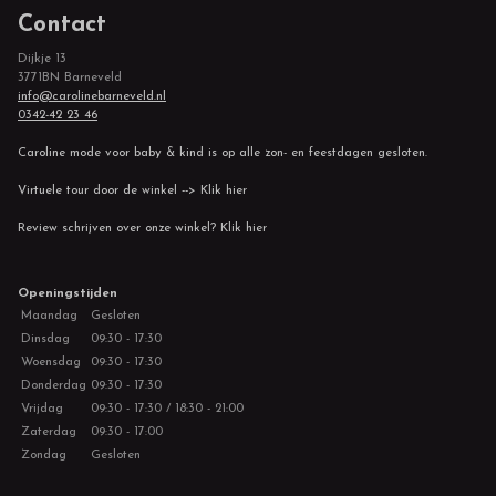
Contact
Dijkje 13
3771BN Barneveld
info@carolinebarneveld.nl
0342-42 23 46
Caroline mode voor baby & kind is op alle zon- en feestdagen gesloten.
Virtuele tour door de winkel --> Klik hier
Review schrijven over onze winkel? Klik hier
Openingstijden
Maandag
Gesloten
Dinsdag
09:30 - 17:30
Woensdag
09:30 - 17:30
Donderdag
09:30 - 17:30
Vrijdag
09:30 - 17:30 / 18:30 - 21:00
Zaterdag
09:30 - 17:00
Zondag
Gesloten