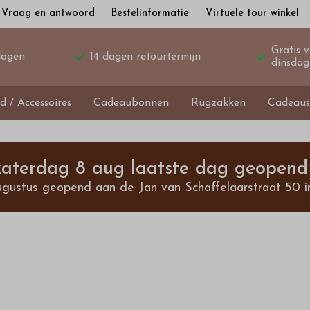
Vraag en antwoord
Bestelinformatie
Virtuele tour winkel
Gratis 
dagen
14 dagen retourtermijn
dinsdag
d / Accessoires
Cadeaubonnen
Rugzakken
Cadeaus
 zaterdag 8 aug laatste dag geopend 
ugustus geopend aan de Jan van Schaffelaarstraat 50 i