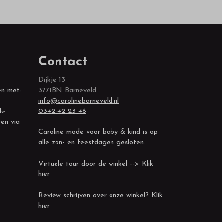
Contact
Dijkje 13
en met:
3771BN Barneveld
info@carolinebarneveld.nl
0342-42 23 46
de
ren via
Caroline mode voor baby & kind is op
alle zon- en feestdagen gesloten.
Virtuele tour door de winkel --> Klik
hier
Review schrijven over onze winkel? Klik
hier