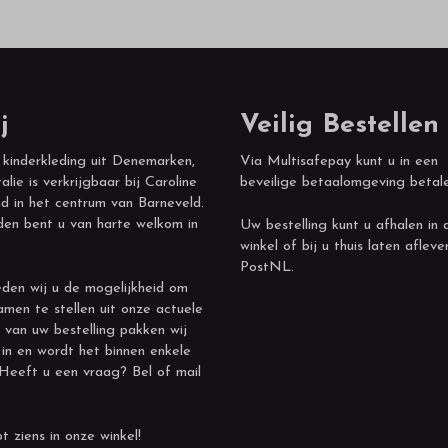
j
Veilig Bestellen
 kinderkleding uit Denemarken,
Via Multisafepay kunt u in een
alie is verkrijgbaar bij Caroline
beveilige betaalomgeving betal
d in het centrum van Barneveld.
den bent u van harte welkom in
Uw bestelling kunt u afhalen in 
winkel of bij u thuis laten afleve
PostNL.
den wij u de mogelijkheid om
amen te stellen uit onze actuele
 van uw bestelling pakken wij
 in en wordt het binnen enkele
 Heeft u een vraag? Bel of mail
t ziens in onze winkel!