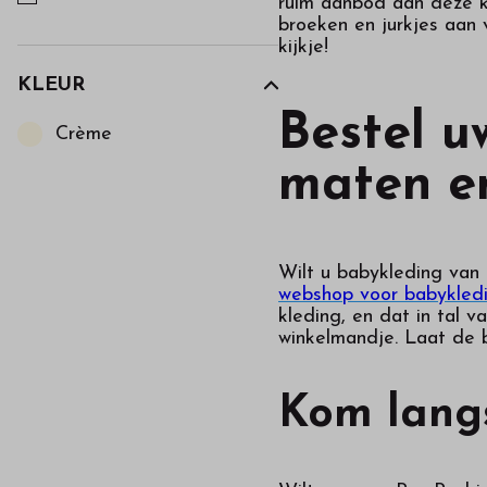
ruim aanbod aan deze kl
broeken en jurkjes aan 
kijkje!
KLEUR
Kies een Kleur om op te filteren
Bestel u
Crème
maten e
Wilt u babykleding van
webshop voor babykled
kleding, en dat in tal 
winkelmandje. Laat de b
Kom langs