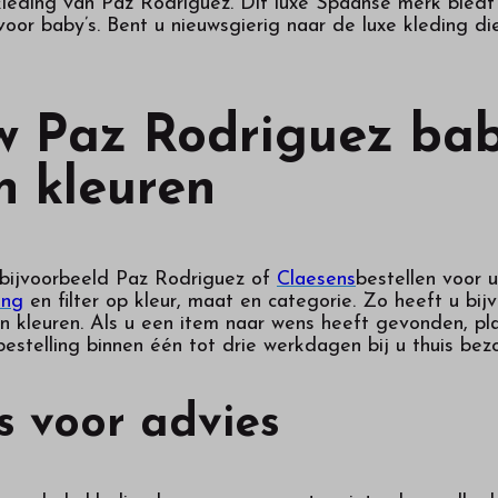
eding van Paz Rodriguez. Dit luxe Spaanse merk biedt on
voor baby’s. Bent u nieuwsgierig naar de luxe kleding 
w Paz Rodriguez bab
n kleuren
 bijvoorbeeld Paz Rodriguez of
Claesens
bestellen voor 
ing
en filter op kleur, maat en categorie. Zo heeft u bi
van kleuren. Als u een item naar wens heeft gevonden, p
estelling binnen één tot drie werkdagen bij u thuis bez
 voor advies