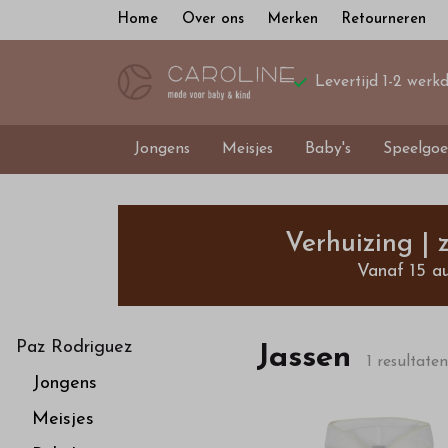
Home
Over ons
Merken
Retourneren
Levertijd 1-2 werk
Jongens
Meisjes
Baby's
Speelgoe
Jassen
-
Verhuizing |
Vanaf 15 a
Bestel
kinderkleding
Paz Rodriguez
Jassen
1 resultaten
Jongens
van
Meisjes