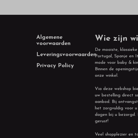
Footer
Algemene
Wie zijn wi
voorwaarden
De mooiste, klassieke
Leveringsvoorwaarden
Portugal, Spanje en It
mode voor baby & kin
Privacy Policy
Binnen de openingstij
onze winkel.
Via deze webshop bie
uw bestelling direct s
aanbod. Bij ontvangst
het zorgvuldig voor u
dagen bij u bezorgd.
gerust!
Veel shopplezier en to