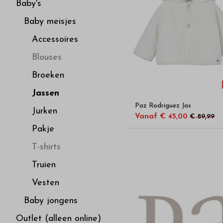
hoge
Baby's
Baby meisjes
kwaliteit
Accessoires
in
Blouses
Broeken
onze
Jassen
Paz Rodriguez Jas
webshop
Jurken
Vanaf € 45,00
€ 89,99
Pakje
T-shirts
Truien
Vesten
Baby jongens
Outlet (alleen online)