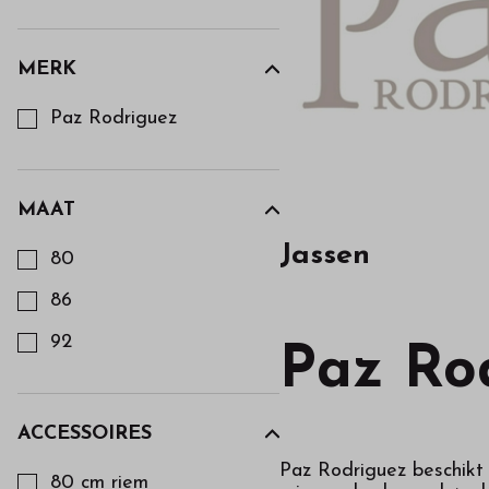
MERK
Kies een Merk om op te filteren
Paz Rodriguez
MAAT
Kies een Maat om op te filteren
Jassen
80
86
92
Paz Ro
ACCESSOIRES
Kies een Accessoires om op te filteren
Paz Rodriguez beschikt 
80 cm riem