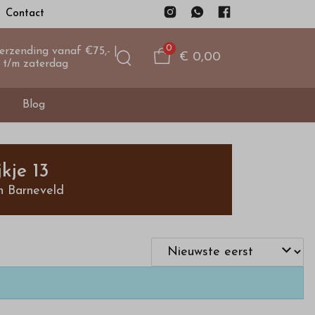
Contact
0
verzending vanaf €75,- |
€ 0,00
 t/m zaterdag
Blog
kje 13
n Barneveld