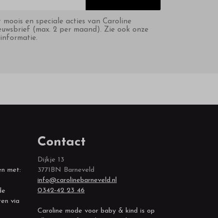
t moois en speciale acties van Caroline
euwsbrief (max. 2 per maand). Zie ook onze
informatie.
Contact
Dijkje 13
en met:
3771BN Barneveld
info@carolinebarneveld.nl
0342-42 23 46
de
ren via
Caroline mode voor baby & kind is op