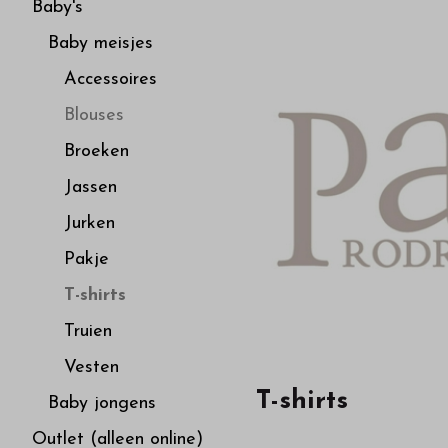
van
Baby's
Baby meisjes
hoge
Accessoires
kwaliteit
Blouses
Broeken
in
Jassen
onze
Jurken
Pakje
webshop
T-shirts
Truien
Vesten
T-shirts
Baby jongens
Outlet (alleen online)