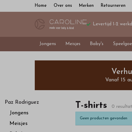
Home
Over ons
Merken
Retourneren
Levertijd 1-2 werk
Jongens
Meisjes
Baby's
Speelgoe
T-
shirts
Verhu
Vanaf 15 a
-
Bestel
Paz Rodriguez
T-shirts
0 resulta
Jongens
kinderkleding
Geen producten gevonden
Meisjes