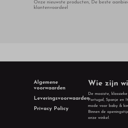
Onze nieuwste producten, De beste aanbie
klantenvoordeel
Footer
Algemene
Wie zijn wi
voorwaarden
De mooiste, klassieke
Leveringsvoorwaarden
Portugal, Spanje en It
mode voor baby & kin
Privacy Policy
Binnen de openingstij
onze winkel.