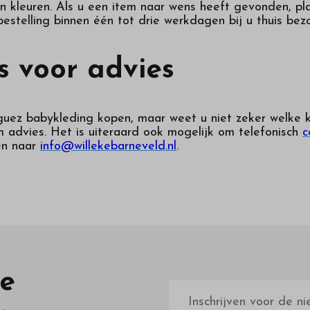
van kleuren. Als u een item naar wens heeft gevonden, p
estelling binnen één tot drie werkdagen bij u thuis bez
 voor advies
guez babykleding kopen, maar weet u niet zeker welke k
 advies. Het is uiteraard ook mogelijk om telefonisch
c
en naar
info@willekebarneveld.nl
.
te
E-
mailadres