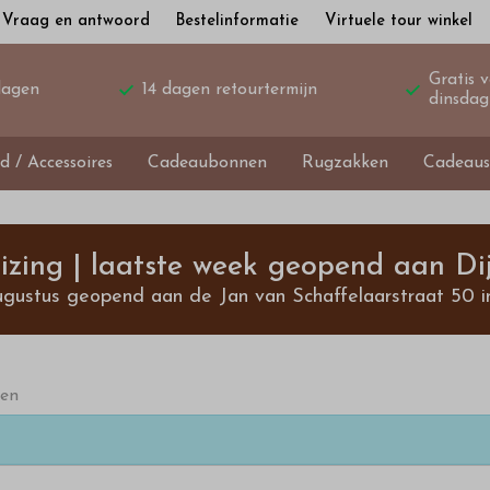
Vraag en antwoord
Bestelinformatie
Virtuele tour winkel
Gratis 
dagen
14 dagen retourtermijn
dinsdag
d / Accessoires
Cadeaubonnen
Rugzakken
Cadeaus
izing | laatste week geopend aan Dij
ugustus geopend aan de Jan van Schaffelaarstraat 50 i
ten