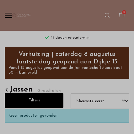
0
14 dagen retourtermijn
Jassen
Verhuizing | zaterdag 8 augustus
-
laatste dag geopend aan Dijkje 13
Vanaf 15 augustus geopend aan de Jan van Schaffelaarstraat
Bestel
50 in Barneveld
kinderkleding
Jassen
0 resultaten
van
Filters
hoge
Geen producten gevonden
kwaliteit