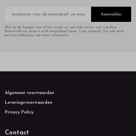
E-
mailadres
Aanmelden
Blijf op de hoogte van al het moois en speciale acties van Caroline
Barneveld via onze e-mail nieuwsbrief (max. 2 per maand). Zie ook onze
privacyverklaring voor meer informatie.
Footer
Algemene voorwaarden
Leveringsvoorwaarden
Privacy Policy
Contact