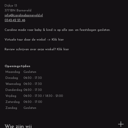
Dijkje 13
3771BN Barneveld
info@carolinebarneveld.nl
0342-42 23 46
Caroline mode voor baby & kind is op alle zon- en feestdagen gesloten.
Virtuele tour door de winkel --> Klik hier
Review schrijven over onze winkel? Klik hier
Openingstijden
Maandag
Gesloten
Dinsdag
09:30 - 17:30
Woensdag
09:30 - 17:30
Donderdag
09:30 - 17:30
Vrijdag
09:30 - 17:30 / 18:30 - 21:00
Zaterdag
09:30 - 17:00
Zondag
Gesloten
Wie zijn wij