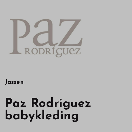
in
onze
webshop
Jassen
Paz Rodriguez
babykleding