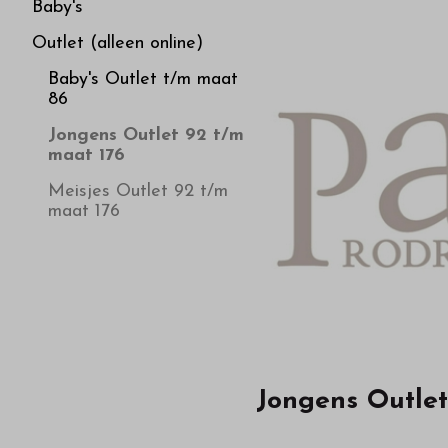
176
Baby's
Outlet (alleen online)
-
Baby's Outlet t/m maat
86
Bestel
Jongens Outlet 92 t/m
maat 176
kinderkleding
Meisjes Outlet 92 t/m
maat 176
van
hoge
kwaliteit
in
Jongens Outlet