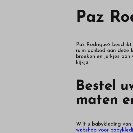
onze
webshop
Paz Ro
Paz Rodriguez beschikt 
ruim aanbod aan deze kl
broeken en jurkjes aan 
kijkje!
Bestel u
maten e
Wilt u babykleding van
webshop voor babykled