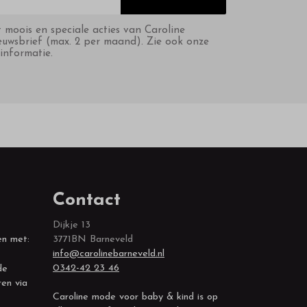
t moois en speciale acties van Caroline
euwsbrief (max. 2 per maand). Zie ook onze
informatie.
Contact
Dijkje 13
en met:
3771BN Barneveld
info@carolinebarneveld.nl
0342-42 23 46
de
ren via
Caroline mode voor baby & kind is op