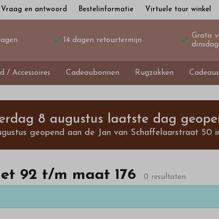
Vraag en antwoord
Bestelinformatie
Virtuele tour winkel
Gratis 
dagen
14 dagen retourtermijn
dinsdag
d / Accessoires
Cadeaubonnen
Rugzakken
Cadeaus
terdag 8 augustus laatste dag geope
ugustus geopend aan de Jan van Schaffelaarstraat 50 i
et 92 t/m maat 176
0 resultaten