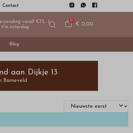
Contact
0
verzending vanaf €75,- |
€ 0,00
 t/m zaterdag
Blog
nd aan Dijkje 13
n Barneveld