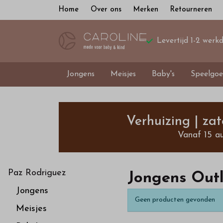
Home
Over ons
Merken
Retourneren
Levertijd 1-2 werk
Jongens
Meisjes
Baby's
Speelgoe
Jongens
Outlet
Verhuizing | za
Vanaf 15 a
92
t/m
Paz Rodriguez
Jongens Outl
Jongens
maat
Geen producten gevonden
Meisjes