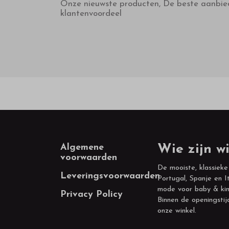
Onze nieuwste producten, De beste aanbie
klantenvoordeel
Footer
Algemene
Wie zijn wi
voorwaarden
De mooiste, klassieke
Leveringsvoorwaarden
Portugal, Spanje en It
mode voor baby & kin
Privacy Policy
Binnen de openingstij
onze winkel.