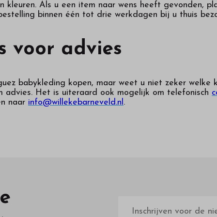
van kleuren. Als u een item naar wens heeft gevonden, p
estelling binnen één tot drie werkdagen bij u thuis bez
 voor advies
guez babykleding kopen, maar weet u niet zeker welke k
 advies. Het is uiteraard ook mogelijk om telefonisch
c
en naar
info@willekebarneveld.nl
.
te
E-
mailadres