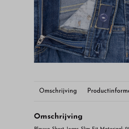
onze
webshop
Omschrijving
Productinform
Omschrijving