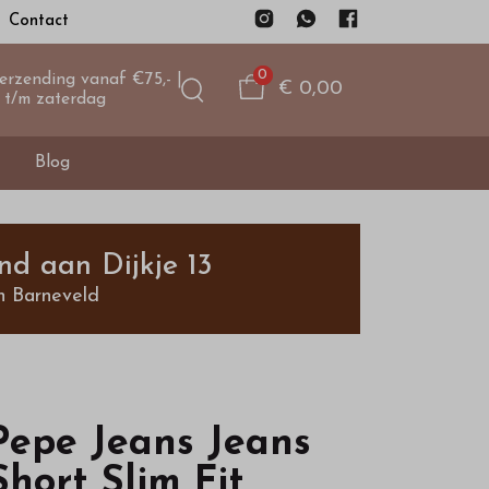
Contact
0
verzending vanaf €75,- |
€ 0,00
 t/m zaterdag
Blog
nd aan Dijkje 13
n Barneveld
Pepe Jeans Jeans
Short Slim Fit