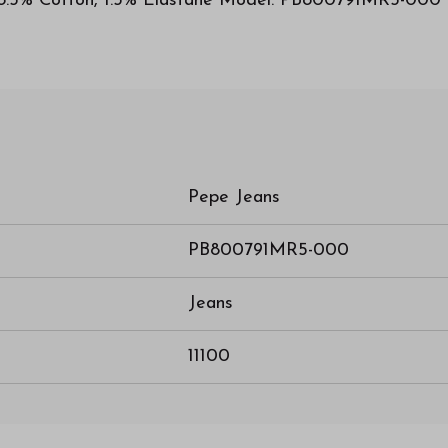
 98.5% Cotton, 1.5% Elastane Model: PB800791MR5-000
Pepe Jeans
PB800791MR5-000
Jeans
11100