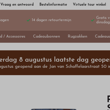
Vraag en antwoord
Bestelinformatie
Virtuele tour winkel
Gratis 
dagen
14 dagen retourtermijn
dinsdag
d / Accessoires
Cadeaubonnen
Rugzakken
Cadeaus
terdag 8 augustus laatste dag geope
ugustus geopend aan de Jan van Schaffelaarstraat 50 i