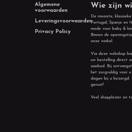
Footer
Algemene
Wie zijn wi
voorwaarden
De mooiste, klassieke
Leveringsvoorwaarden
Portugal, Spanje en It
mode voor baby & kin
Privacy Policy
Binnen de openingstij
onze winkel.
Via deze webshop bie
uw bestelling direct s
aanbod. Bij ontvangst
het zorgvuldig voor u
dagen bij u bezorgd.
gerust!
Veel shopplezier en to