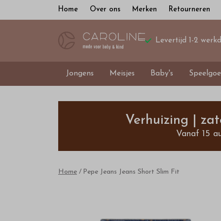
Home
Over ons
Merken
Retourneren
Levertijd 1-2 werk
Jongens
Meisjes
Baby's
Speelgoe
Pepe
Jeans
Verhuizing | za
Vanaf 15 a
Jeans
Short
Home
Pepe Jeans Jeans Short Slim Fit
Slim