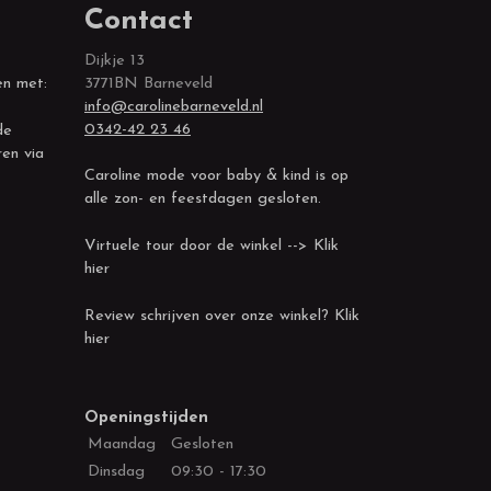
Contact
Dijkje 13
en met:
3771BN Barneveld
info@carolinebarneveld.nl
0342-42 23 46
de
ren via
Caroline mode voor baby & kind is op
alle zon- en feestdagen gesloten.
Virtuele tour door de winkel --> Klik
hier
Review schrijven over onze winkel? Klik
hier
Openingstijden
Maandag
Gesloten
Dinsdag
09:30 - 17:30