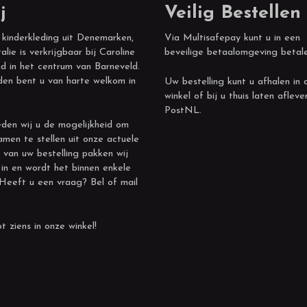
j
Veilig Bestellen
 kinderkleding uit Denemarken,
Via Multisafepay kunt u in een
alie is verkrijgbaar bij Caroline
beveilige betaalomgeving betal
d in het centrum van Barneveld.
den bent u van harte welkom in
Uw bestelling kunt u afhalen in 
winkel of bij u thuis laten afleve
PostNL.
den wij u de mogelijkheid om
amen te stellen uit onze actuele
 van uw bestelling pakken wij
 in en wordt het binnen enkele
 Heeft u een vraag? Bel of mail
t ziens in onze winkel!