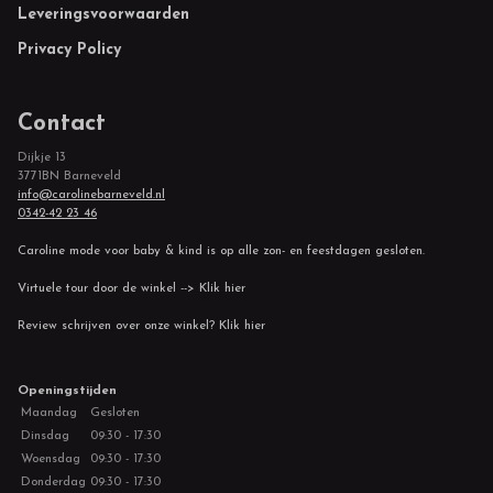
Leveringsvoorwaarden
Privacy Policy
Contact
Dijkje 13
3771BN Barneveld
info@carolinebarneveld.nl
0342-42 23 46
Caroline mode voor baby & kind is op alle zon- en feestdagen gesloten.
Virtuele tour door de winkel --> Klik hier
Review schrijven over onze winkel? Klik hier
Openingstijden
Maandag
Gesloten
Dinsdag
09:30 - 17:30
Woensdag
09:30 - 17:30
Donderdag
09:30 - 17:30