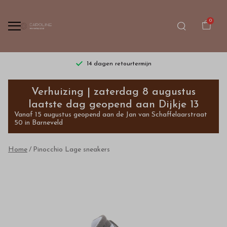
0
14 dagen retourtermijn
Pinocchio
Verhuizing | zaterdag 8 augustus
Lage
laatste dag geopend aan Dijkje 13
Vanaf 15 augustus geopend aan de Jan van Schaffelaarstraat
sneakers
50 in Barneveld
-
Home
Pinocchio Lage sneakers
Bestel
kinderkleding
van