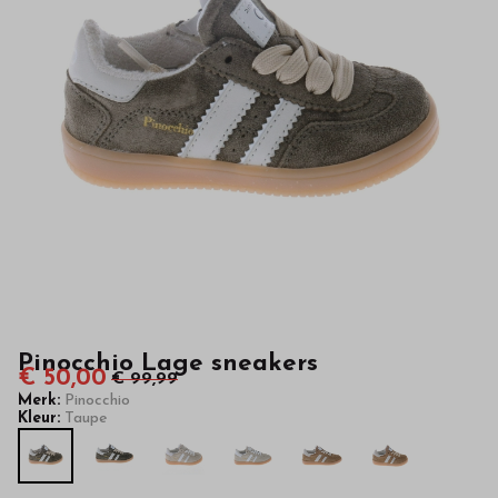
hoge
kwaliteit
in
onze
webshop
Pinocchio Lage sneakers
€ 50,00
€ 99,99
Merk:
Pinocchio
Kleur:
Taupe