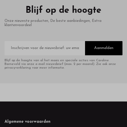
Blijf op de hoogte
Onze nieuwste producten, De beste aanbiedingen, Extra
klantenvoordeel
E-
mailadres
Aanmelden
Blijf op de hoogte van al het moois en speciale acties van Caroline
Barneveld via onze e-mail nieuwsbrief (max. 2 per maand). Zie ook onze
privacyverklaring voor meer informatie.
Footer
Algemene voorwaarden