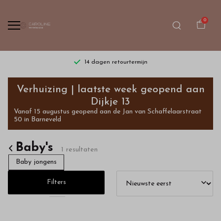
0
14 dagen retourtermijn
Exclusieve
Verhuizing | laatste week geopend aan
babykleding
Dijkje 13
Vanaf 15 augustus geopend aan de Jan van Schaffelaarstraat
shopt
50 in Barneveld
u
Baby's
1 resultaten
in
Baby jongens
onze
Filters
webshop