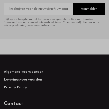
E-
mailadres
Aanmelden
Blijf op de hoogte van al het moois en speciale acties van Caroline
Barneveld via onze e-mail nieuwsbrief (max. 2 per maand). Zie ook onze
privacyverklaring voor meer informatie.
Footer
Algemene voorwaarden
Leveringsvoorwaarden
Privacy Policy
Contact