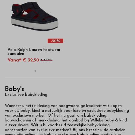
-
Bestel
kinderkleding
van
-50%
Polo Ralph Lauren Footwear
hoge
Sandalen
Vanaf € 32,50
€ 64,99
kwaliteit
17
in
Baby's
onze
Exclusieve babykleding
webshop
Wanneer u nette kleding van hoogwaardige kwaliteit wilt kopen
voor uw baby, kiest u natuurlijk voor luxe en exclusieve babykleding
van exclusieve merken. Of het nu gaat om babykleding,
babyschoenen of merkkleding: het aanbod bij Willeke baby & kind
is zeer divers. Wilt u bijvoorbeeld feestelijke babykleding
aanschaffen van exclusieve merken? Bij ons bestelt u de artikelen
eenvoudig online. Uw baby’s exclusieve babykleding vindt u hier