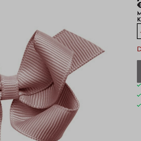
M
K
D