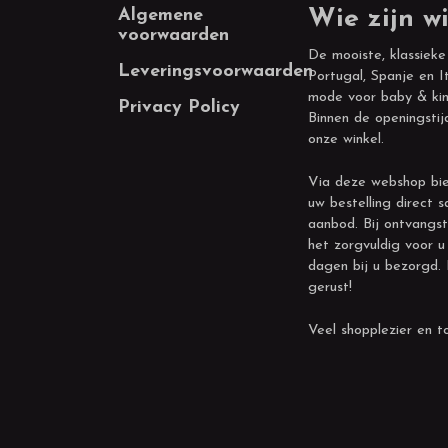
Footer
Algemene
Wie zijn wi
voorwaarden
De mooiste, klassieke
Leveringsvoorwaarden
Portugal, Spanje en It
mode voor baby & kin
Privacy Policy
Binnen de openingstij
onze winkel.
Via deze webshop bie
uw bestelling direct s
aanbod. Bij ontvangst
het zorgvuldig voor u
dagen bij u bezorgd.
gerust!
Veel shopplezier en to