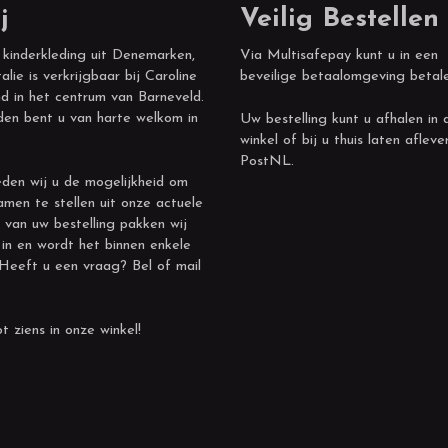
j
Veilig Bestellen
 kinderkleding uit Denemarken,
Via Multisafepay kunt u in een
alie is verkrijgbaar bij Caroline
beveilige betaalomgeving betal
d in het centrum van Barneveld.
den bent u van harte welkom in
Uw bestelling kunt u afhalen in 
winkel of bij u thuis laten afleve
PostNL.
den wij u de mogelijkheid om
amen te stellen uit onze actuele
 van uw bestelling pakken wij
 in en wordt het binnen enkele
 Heeft u een vraag? Bel of mail
t ziens in onze winkel!