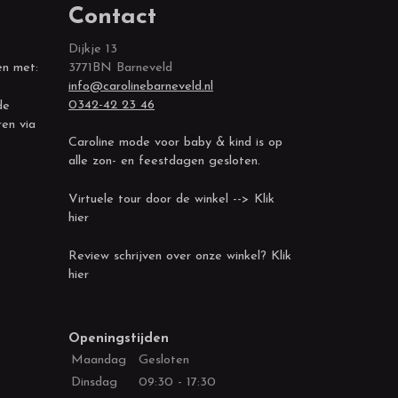
Contact
Dijkje 13
en met:
3771BN Barneveld
info@carolinebarneveld.nl
0342-42 23 46
de
ren via
Caroline mode voor baby & kind is op
alle zon- en feestdagen gesloten.
Virtuele tour door de winkel --> Klik
hier
Review schrijven over onze winkel? Klik
hier
Openingstijden
Maandag
Gesloten
Dinsdag
09:30 - 17:30