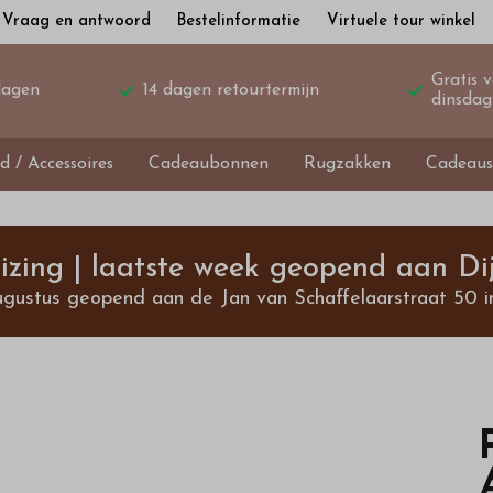
Vraag en antwoord
Bestelinformatie
Virtuele tour winkel
Gratis 
dagen
14 dagen retourtermijn
dinsdag
d / Accessoires
Cadeaubonnen
Rugzakken
Cadeaus
izing | laatste week geopend aan Dij
ugustus geopend aan de Jan van Schaffelaarstraat 50 i