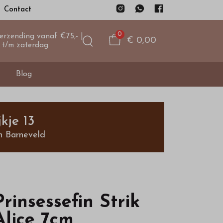
Contact
0
verzending vanaf €75,- |
€ 0,00
 t/m zaterdag
Blog
kje 13
n Barneveld
Prinsessefin Strik
Alice 7cm