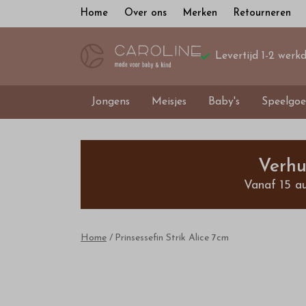
Home
Over ons
Merken
Retourneren
Levertijd 1-2 werk
Jongens
Meisjes
Baby's
Speelgoe
Prinsessefin
Strik
Verhu
Vanaf 15 a
Alice
7cm
Home
Prinsessefin Strik Alice 7cm
-