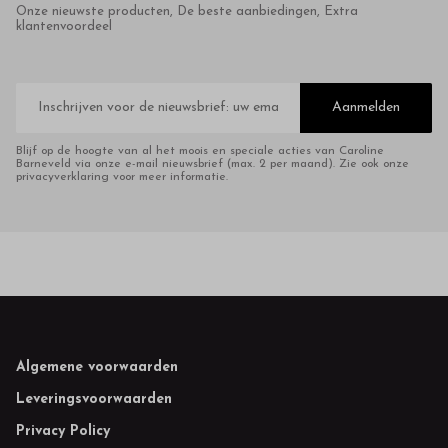
Onze nieuwste producten, De beste aanbiedingen, Extra
klantenvoordeel
E-
mailadres
Aanmelden
Blijf op de hoogte van al het moois en speciale acties van Caroline
Barneveld via onze e-mail nieuwsbrief (max. 2 per maand). Zie ook onze
privacyverklaring voor meer informatie.
Footer
Algemene voorwaarden
Leveringsvoorwaarden
Privacy Policy