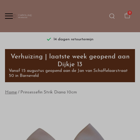
0
14 dagen retourtermijn
Prinsessefin
Verhuizing | laatste week geopend aan
Strik
Dijkje 13
Vanaf 15 augustus geopend aan de Jan van Schaffelaarstraat
Diana
50 in Barneveld
10cm
Home
Prinsessefin Strik Diana 10cm
-
Bestel
kinderkleding