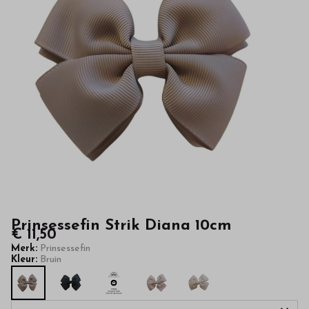
van
hoge
kwaliteit
in
onze
webshop
Prinsessefin Strik Diana 10cm
€ 11,50
Merk:
Prinsessefin
Kleur:
Bruin