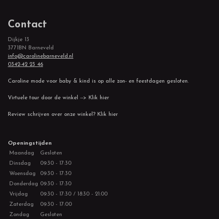
Contact
Dijkje 13
3771BN Barneveld
info@carolinebarneveld.nl
0342-42 23 46
Caroline mode voor baby & kind is op alle zon- en feestdagen gesloten.
Virtuele tour door de winkel --> Klik hier
Review schrijven over onze winkel? Klik hier
Openingstijden
Maandag
Gesloten
Dinsdag
09:30 - 17:30
Woensdag
09:30 - 17:30
Donderdag
09:30 - 17:30
Vrijdag
09:30 - 17:30 / 18:30 - 21:00
Zaterdag
09:30 - 17:00
Zondag
Gesloten