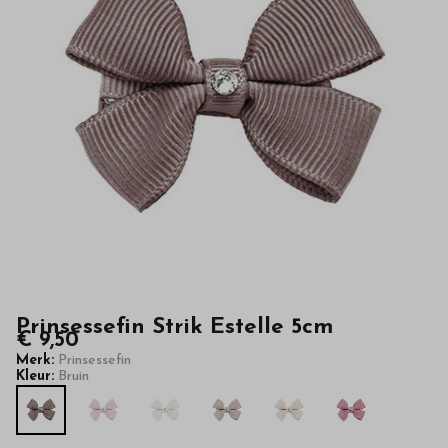
van
hoge
kwaliteit
in
onze
webshop
Prinsessefin Strik Estelle 5cm
€ 9,50
Merk:
Prinsessefin
Kleur:
Bruin