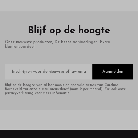
Blijf op de hoogte
Onze nieuwste producten, De beste aanbiedingen, Extra
klantenvoordeel
E-
mailadres
Aanmelden
Blijf op de hoogte van al het moois en speciale acties van Caroline
Barneveld via onze e-mail nieuwsbrief (max. 2 per maand). Zie ook onze
privacyverklaring voor meer informatie.