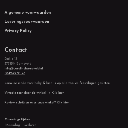
Footer
Algemene voorwaarden
Leveringsvoorwaarden
Privacy Policy
Contact
Dijkje 13
3771BN Barneveld
info@carolinebarneveld.nl
0342-42 23 46
Caroline mode voor baby & kind is op alle zon- en feestdagen gesloten.
Virtuele tour door de winkel --> Klik hier
Review schrijven over onze winkel? Klik hier
Openingstijden
Maandag
Gesloten