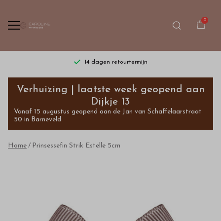
0
14 dagen retourtermijn
Prinsessefin
Verhuizing | laatste week geopend aan
Strik
Dijkje 13
Vanaf 15 augustus geopend aan de Jan van Schaffelaarstraat
Estelle
50 in Barneveld
5cm
Home
Prinsessefin Strik Estelle 5cm
-
Bestel
kinderkleding