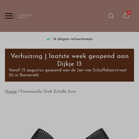
0
14 dagen retourtermijn
Prinsessefin
Verhuizing | laatste week geopend aan
Strik
Dijkje 13
Vanaf 15 augustus geopend aan de Jan van Schaffelaarstraat
Estelle
50 in Barneveld
5cm
Home
Prinsessefin Strik Estelle 5cm
-
Bestel
kinderkleding