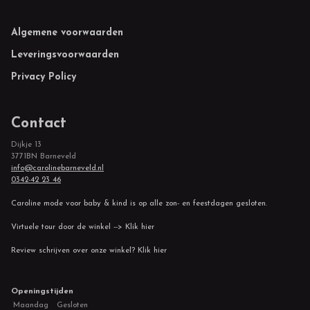
Footer
Algemene voorwaarden
Leveringsvoorwaarden
Privacy Policy
Contact
Dijkje 13
3771BN Barneveld
info@carolinebarneveld.nl
0342-42 23 46
Caroline mode voor baby & kind is op alle zon- en feestdagen gesloten.
Virtuele tour door de winkel --> Klik hier
Review schrijven over onze winkel? Klik hier
Openingstijden
Maandag
Gesloten