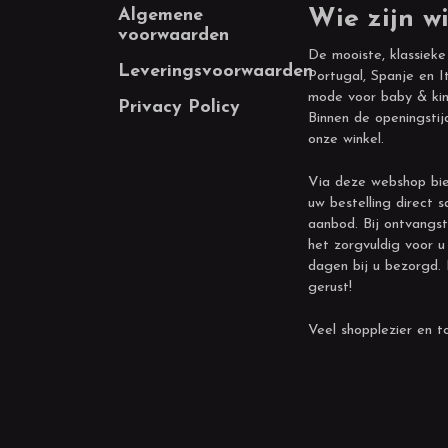
Footer
Algemene
Wie zijn wi
voorwaarden
De mooiste, klassieke
Leveringsvoorwaarden
Portugal, Spanje en It
mode voor baby & kin
Privacy Policy
Binnen de openingstij
onze winkel.
Via deze webshop bie
uw bestelling direct s
aanbod. Bij ontvangst
het zorgvuldig voor u
dagen bij u bezorgd.
gerust!
Veel shopplezier en to