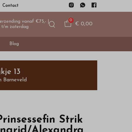
Contact
0
verzending vanaf €75,- |
€ 0,00
 t/m zaterdag
Blog
kje 13
n Barneveld
Prinsessefin Strik
Ingrid/Alexandra