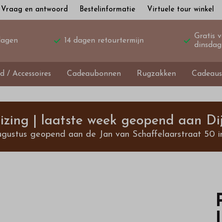
Vraag en antwoord
Bestelinformatie
Virtuele tour winkel
Gratis 
dagen
14 dagen retourtermijn
dinsdag
d / Accessoires
Cadeaubonnen
Rugzakken
Cadeaus
izing | laatste week geopend aan Dij
ugustus geopend aan de Jan van Schaffelaarstraat 50 i