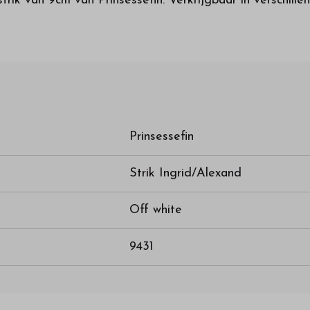
trik van 9cm van Prinsessefin. Verkrijgbaar in verschille
Prinsessefin
Strik Ingrid/Alexand
Off white
9431