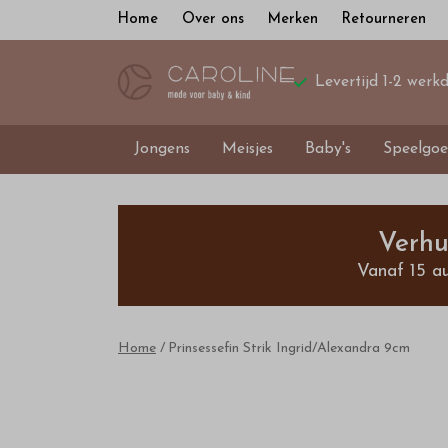
Home
Over ons
Merken
Retourneren
Levertijd 1-2 werk
Jongens
Meisjes
Baby's
Speelgoe
Prinsessefin
Strik
Verhu
Vanaf 15 a
Ingrid/Alexandra
9cm
Home
Prinsessefin Strik Ingrid/Alexandra 9cm
-