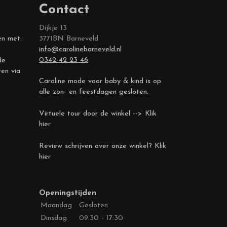
Contact
Dijkje 13
en met:
3771BN Barneveld
info@carolinebarneveld.nl
0342-42 23 46
de
ren via
Caroline mode voor baby & kind is op
alle zon- en feestdagen gesloten.
Virtuele tour door de winkel --> Klik
hier
Review schrijven over onze winkel? Klik
hier
Openingstijden
Maandag
Gesloten
Dinsdag
09:30 - 17:30