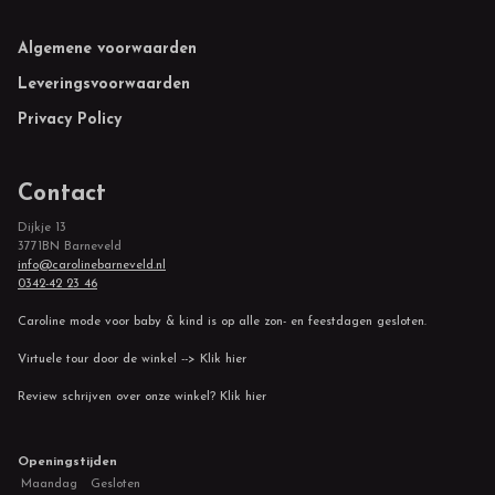
Footer
Algemene voorwaarden
Leveringsvoorwaarden
Privacy Policy
Contact
Dijkje 13
3771BN Barneveld
info@carolinebarneveld.nl
0342-42 23 46
Caroline mode voor baby & kind is op alle zon- en feestdagen gesloten.
Virtuele tour door de winkel --> Klik hier
Review schrijven over onze winkel? Klik hier
Openingstijden
Maandag
Gesloten