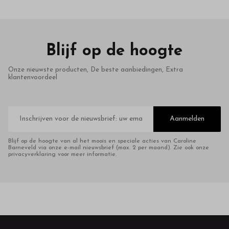
Blijf op de hoogte
Onze nieuwste producten, De beste aanbiedingen, Extra
klantenvoordeel
E-
mailadres
Aanmelden
Blijf op de hoogte van al het moois en speciale acties van Caroline
Barneveld via onze e-mail nieuwsbrief (max. 2 per maand). Zie ook onze
privacyverklaring voor meer informatie.