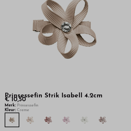
van
hoge
kwaliteit
in
onze
webshop
Prinsessefin Strik Isabell 4.2cm
€ 10,50
Merk:
Prinsessefin
Kleur:
Creme