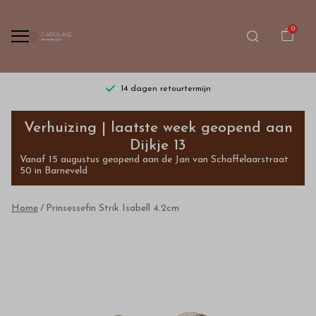
0
14 dagen retourtermijn
Prinsessefin
Verhuizing | laatste week geopend aan
Strik
Dijkje 13
Vanaf 15 augustus geopend aan de Jan van Schaffelaarstraat
Isabell
50 in Barneveld
4.2cm
Home
Prinsessefin Strik Isabell 4.2cm
-
Bestel
kinderkleding