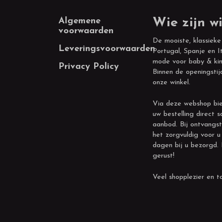
Footer
Algemene
Wie zijn wi
voorwaarden
De mooiste, klassieke
Leveringsvoorwaarden
Portugal, Spanje en It
mode voor baby & kin
Privacy Policy
Binnen de openingstij
onze winkel.
Via deze webshop bie
uw bestelling direct s
aanbod. Bij ontvangst
het zorgvuldig voor u
dagen bij u bezorgd.
gerust!
Veel shopplezier en to