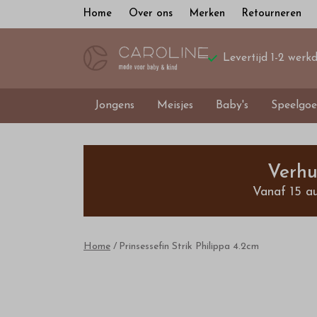
Home
Over ons
Merken
Retourneren
Levertijd 1-2 werk
Jongens
Meisjes
Baby's
Speelgoe
Prinsessefin
Strik
Verhu
Vanaf 15 a
Philippa
4.2cm
Home
Prinsessefin Strik Philippa 4.2cm
-