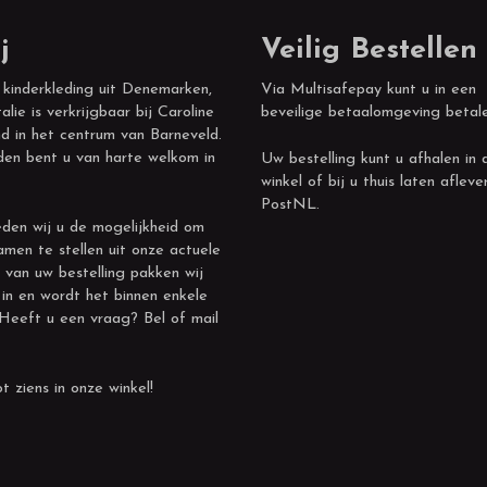
j
Veilig Bestellen
 kinderkleding uit Denemarken,
Via Multisafepay kunt u in een
alie is verkrijgbaar bij Caroline
beveilige betaalomgeving betal
d in het centrum van Barneveld.
den bent u van harte welkom in
Uw bestelling kunt u afhalen in 
winkel of bij u thuis laten afleve
PostNL.
den wij u de mogelijkheid om
amen te stellen uit onze actuele
 van uw bestelling pakken wij
 in en wordt het binnen enkele
 Heeft u een vraag? Bel of mail
t ziens in onze winkel!