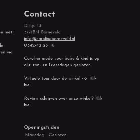
Contact
Dijkje 13
en met:
3771BN Barneveld
info@carolinebarneveld.nl
0342-42 23 46
de
ren via
Caroline mode voor baby & kind is op
alle zon- en feestdagen gesloten.
Virtuele tour door de winkel --> Klik
hier
Review schrijven over onze winkel? Klik
hier
Openingstijden
Maandag
Gesloten