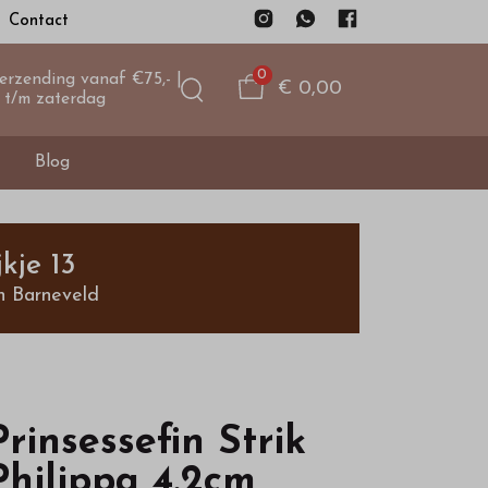
Contact
0
verzending vanaf €75,- |
€ 0,00
 t/m zaterdag
Blog
kje 13
n Barneveld
Prinsessefin Strik
Philippa 4.2cm