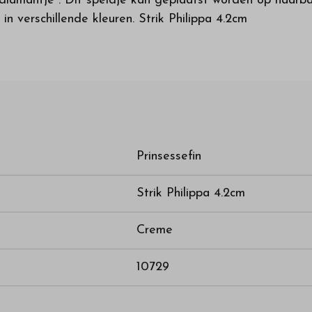
 diamantje . Dit speldje kan geplaatst worden op haar
in verschillende kleuren. Strik Philippa 4.2cm
Prinsessefin
Strik Philippa 4.2cm
Creme
10729