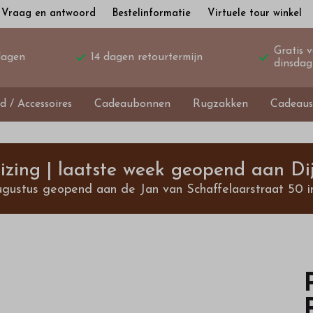
Vraag en antwoord
Bestelinformatie
Virtuele tour winkel
Gratis 
dagen
14 dagen retourtermijn
dinsdag
d / Accessoires
Cadeaubonnen
Rugzakken
Cadeaus
izing | laatste week geopend aan Dij
ugustus geopend aan de Jan van Schaffelaarstraat 50 i