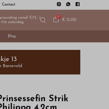
Contact
0
verzending vanaf €75,- |
€ 0,00
 t/m zaterdag
Blog
kje 13
n Barneveld
Prinsessefin Strik
Philippa 4.2cm