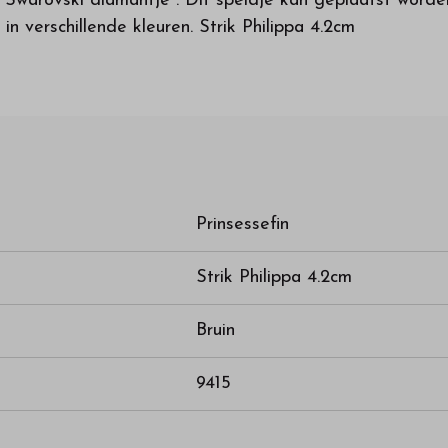
en Swarovski diamantje . Dit speldje kan geplaatst wo
in verschillende kleuren. Strik Philippa 4.2cm
Prinsessefin
Strik Philippa 4.2cm
Bruin
9415