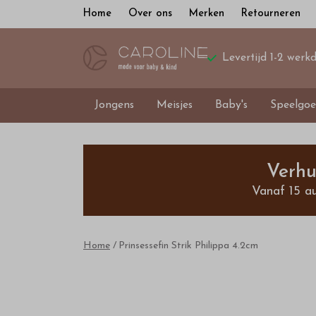
Home
Over ons
Merken
Retourneren
Levertijd 1-2 werk
Jongens
Meisjes
Baby's
Speelgoe
Prinsessefin
Strik
Verhu
Vanaf 15 a
Philippa
4.2cm
Home
Prinsessefin Strik Philippa 4.2cm
-