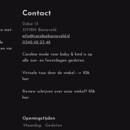
Contact
Dijkje 13
en met:
3771BN Barneveld
info@carolinebarneveld.nl
0342-42 23 46
de
ren via
Caroline mode voor baby & kind is op
alle zon- en feestdagen gesloten.
Virtuele tour door de winkel --> Klik
hier
Review schrijven over onze winkel? Klik
hier
Openingstijden
Maandag
Gesloten