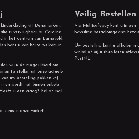
j
Veilig Bestellen
 kinderkleding uit Denemarken,
Via Multisafepay kunt u in een
alie is verkrijgbaar bij Caroline
beveilige betaalomgeving betal
d in het centrum van Barneveld.
den bent u van harte welkom in
Uw bestelling kunt u afhalen in 
winkel of bij u thuis laten afleve
PostNL.
den wij u de mogelijkheid om
amen te stellen uit onze actuele
 van uw bestelling pakken wij
 in en wordt het binnen enkele
 Heeft u een vraag? Bel of mail
t ziens in onze winkel!