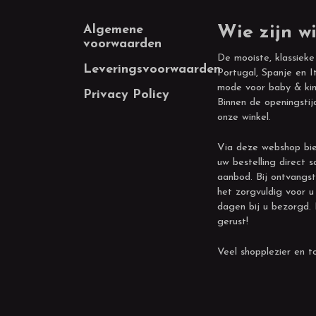
Footer
Algemene
Wie zijn wi
voorwaarden
De mooiste, klassieke
Leveringsvoorwaarden
Portugal, Spanje en It
mode voor baby & kin
Privacy Policy
Binnen de openingstij
onze winkel.
Via deze webshop bie
uw bestelling direct s
aanbod. Bij ontvangst
het zorgvuldig voor u
dagen bij u bezorgd.
gerust!
Veel shopplezier en to