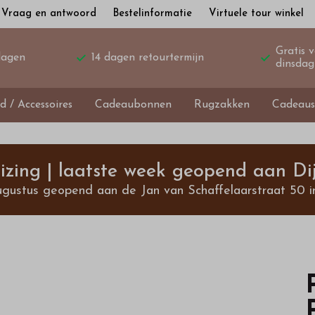
Vraag en antwoord
Bestelinformatie
Virtuele tour winkel
Gratis 
dagen
14 dagen retourtermijn
dinsdag
d / Accessoires
Cadeaubonnen
Rugzakken
Cadeaus
izing | laatste week geopend aan Dij
ugustus geopend aan de Jan van Schaffelaarstraat 50 i