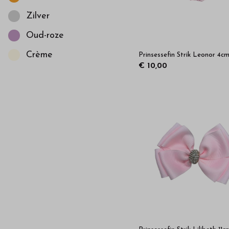
Zilver
Oud-roze
Crème
Prinsessefin Strik Leonor 4c
€ 10,00