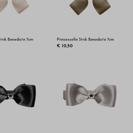
Strik Benedicte 7cm
Prinsessefin Strik Benedicte 7cm
€ 10,50