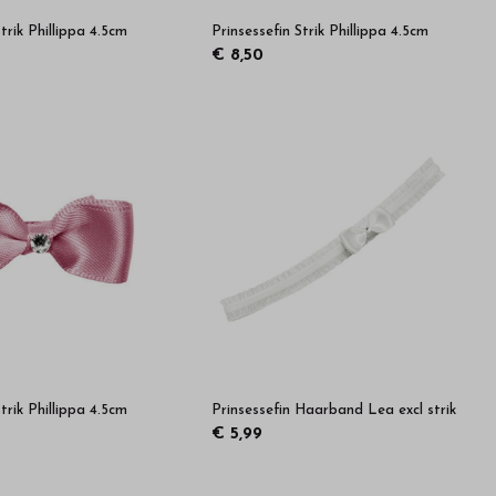
Strik Phillippa 4.5cm
Prinsessefin Strik Phillippa 4.5cm
€ 8,50
Strik Phillippa 4.5cm
Prinsessefin Haarband Lea excl strik
€ 5,99