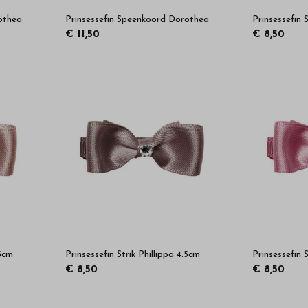
othea
Prinsessefin Speenkoord Dorothea
Prinsessefin 
€ 11,50
€ 8,50
.5cm
Prinsessefin Strik Phillippa 4.5cm
Prinsessefin 
€ 8,50
€ 8,50