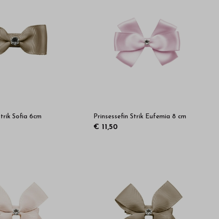
Strik Sofia 6cm
Prinsessefin Strik Eufemia 8 cm
€ 11,50