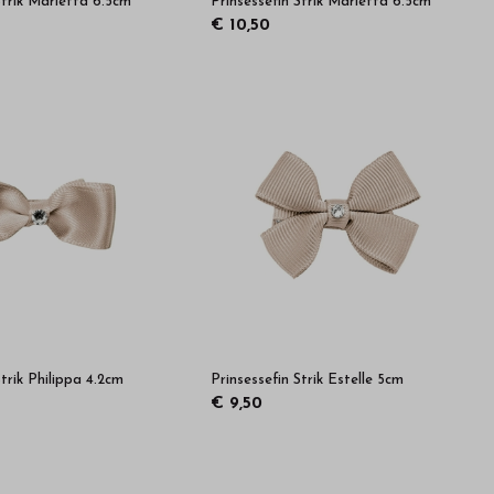
Strik Marietta 6.5cm
Prinsessefin Strik Marietta 6.5cm
€ 10,50
Strik Philippa 4.2cm
Prinsessefin Strik Estelle 5cm
€ 9,50