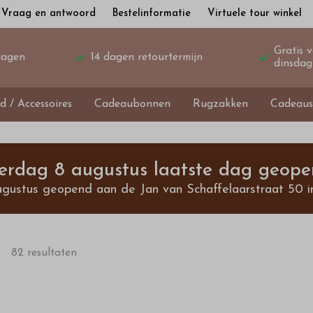
Vraag en antwoord
Bestelinformatie
Virtuele tour winkel
Gratis 
dagen
14 dagen retourtermijn
dinsdag
d / Accessoires
Cadeaubonnen
Rugzakken
Cadeaus
terdag 8 augustus laatste dag geope
ugustus geopend aan de Jan van Schaffelaarstraat 50 i
82 resultaten