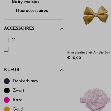
van
Baby meisjes
Haaraccessoires
hoge
kwaliteit
ACCESSOIRES
Kies een Accessoires om op te filteren
M
in
L
Prinsessefin Strik Amalie 5cm
onze
€ 10,00
webshop
KLEUR
Kies een Kleur om op te filteren
Donkerblauw
Zwart
Roze
Goud