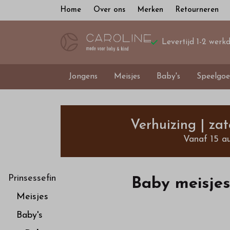
Home
Over ons
Merken
Retourneren
Levertijd 1-2 werk
Jongens
Meisjes
Baby's
Speelgoe
Baby
meisjes
Verhuizing | za
Vanaf 15 a
-
Bestel
Prinsessefin
Baby meisjes
Meisjes
kinderkleding
Baby's