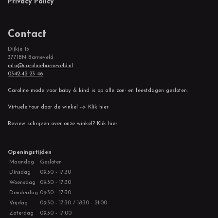
Privacy Policy
Contact
Dijkje 13
3771BN Barneveld
info@carolinebarneveld.nl
0342-42 23 46
Caroline mode voor baby & kind is op alle zon- en feestdagen gesloten.
Virtuele tour door de winkel --> Klik hier
Review schrijven over onze winkel? Klik hier
Openingstijden
Maandag
Gesloten
Dinsdag
09:30 - 17:30
Woensdag
09:30 - 17:30
Donderdag
09:30 - 17:30
Vrijdag
09:30 - 17:30 / 18:30 - 21:00
Zaterdag
09:30 - 17:00