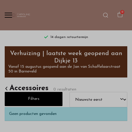
0
14 dagen retourtermijn
Accessoires
Verhuizing | laatste week geopend aan
-
Dijkje 13
Vanaf 15 augustus geopend aan de Jan van Schaffelaarstraat
Bestel
50 in Barneveld
kinderkleding
Accessoires
0 resultaten
van
Filters
hoge
Geen producten gevonden
kwaliteit