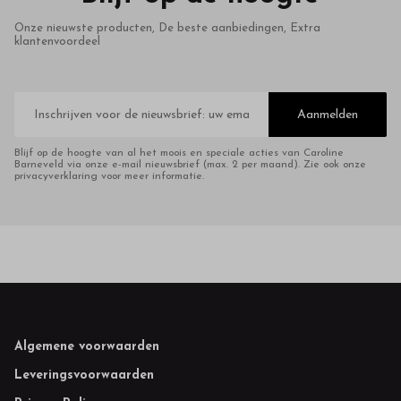
Onze nieuwste producten, De beste aanbiedingen, Extra
klantenvoordeel
E-
mailadres
Aanmelden
Blijf op de hoogte van al het moois en speciale acties van Caroline
Barneveld via onze e-mail nieuwsbrief (max. 2 per maand). Zie ook onze
privacyverklaring voor meer informatie.
Footer
Algemene voorwaarden
Leveringsvoorwaarden