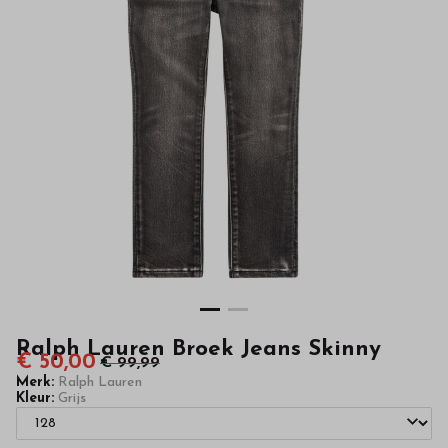
kinderkleding
van
hoge
kwaliteit
in
onze
webshop
Ralph Lauren Broek Jeans Skinny
€ 50,00
€ 99,99
Merk:
Ralph Lauren
Kleur:
Grijs