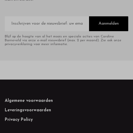
E-
mailadres
Aanmelden
Blijf op de hoogte van al het moois en speciale acties van Caroline
Barneveld via onze e-mail nieuwsbrief (max. 2 per maand). Zie ook onze
privacyverklaring voor meer informatie.
Footer
Algemene voorwaarden
Leveringsvoorwaarden
Privacy Policy