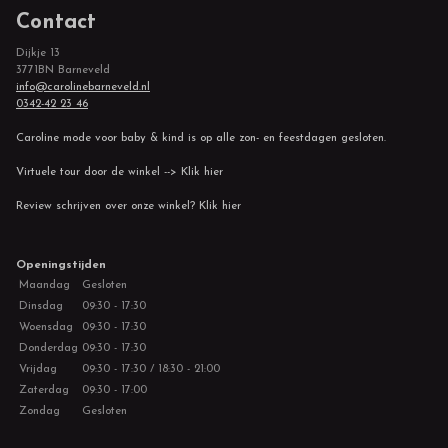
Contact
Dijkje 13
3771BN Barneveld
info@carolinebarneveld.nl
0342-42 23 46
Caroline mode voor baby & kind is op alle zon- en feestdagen gesloten.
Virtuele tour door de winkel --> Klik hier
Review schrijven over onze winkel? Klik hier
Openingstijden
Maandag
Gesloten
Dinsdag
09:30 - 17:30
Woensdag
09:30 - 17:30
Donderdag
09:30 - 17:30
Vrijdag
09:30 - 17:30 / 18:30 - 21:00
Zaterdag
09:30 - 17:00
Zondag
Gesloten