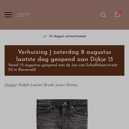
0
14 dagen retourtermijn
Ralph
Verhuizing | zaterdag 8 augustus
Lauren
laatste dag geopend aan Dijkje 13
Vanaf 15 augustus geopend aan de Jan van Schaffelaarstraat
Broek
50 in Barneveld
Jeans
Home
Ralph Lauren Broek Jeans Skinny
Skinny
-
Bestel