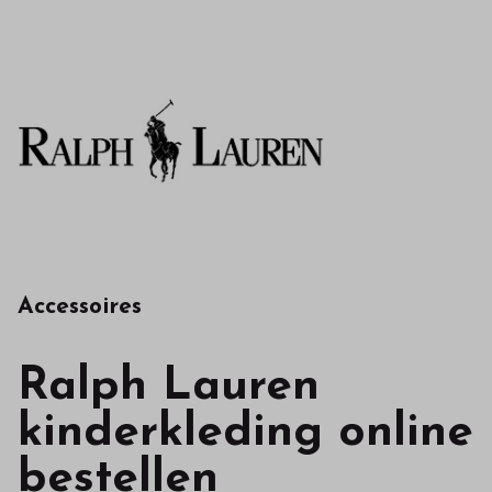
in
onze
webshop
Accessoires
Ralph Lauren
kinderkleding online
bestellen