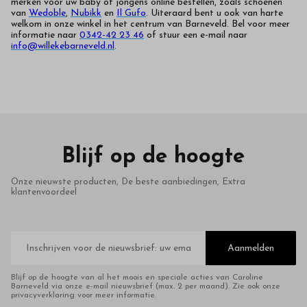
merken voor uw baby of jongens online bestellen, zoals schoenen
van
Wedoble
,
Nubikk
en
Il Gufo
. Uiteraard bent u ook van harte
welkom in onze winkel in het centrum van Barneveld. Bel voor meer
informatie naar
0342-42 23 46
of stuur een e-mail naar
info@willekebarneveld.nl
.
Blijf op de hoogte
Onze nieuwste producten, De beste aanbiedingen, Extra
klantenvoordeel
E-
mailadres
Aanmelden
Blijf op de hoogte van al het moois en speciale acties van Caroline
Barneveld via onze e-mail nieuwsbrief (max. 2 per maand). Zie ook onze
privacyverklaring voor meer informatie.