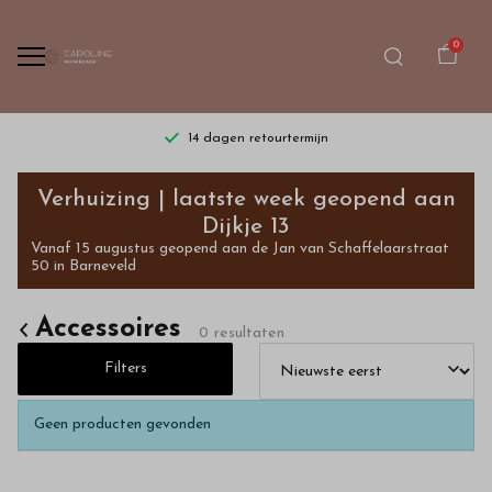
0
14 dagen retourtermijn
Accessoires
Verhuizing | laatste week geopend aan
-
Dijkje 13
Vanaf 15 augustus geopend aan de Jan van Schaffelaarstraat
Bestel
50 in Barneveld
kinderkleding
Accessoires
0 resultaten
van
Filters
hoge
Geen producten gevonden
kwaliteit