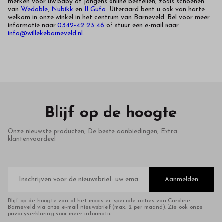
merken voor uw baby of jongens online bestellen, zoals schoenen
van
Wedoble
,
Nubikk
en
Il Gufo
. Uiteraard bent u ook van harte
welkom in onze winkel in het centrum van Barneveld. Bel voor meer
informatie naar
0342-42 23 46
of stuur een e-mail naar
info@willekebarneveld.nl
.
Blijf op de hoogte
Onze nieuwste producten, De beste aanbiedingen, Extra
klantenvoordeel
E-
mailadres
Aanmelden
Blijf op de hoogte van al het moois en speciale acties van Caroline
Barneveld via onze e-mail nieuwsbrief (max. 2 per maand). Zie ook onze
privacyverklaring voor meer informatie.