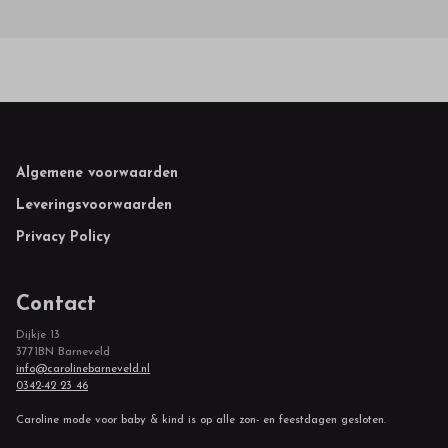
Footer
Algemene voorwaarden
Leveringsvoorwaarden
Privacy Policy
Contact
Dijkje 13
3771BN Barneveld
info@carolinebarneveld.nl
0342-42 23 46
Caroline mode voor baby & kind is op alle zon- en feestdagen gesloten.