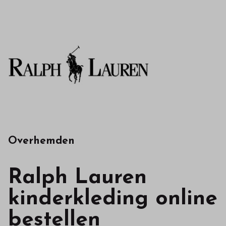
in
onze
webshop
Overhemden
Ralph Lauren
kinderkleding online
bestellen