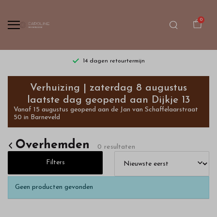
0
14 dagen retourtermijn
Overhemden
Verhuizing | zaterdag 8 augustus
-
laatste dag geopend aan Dijkje 13
Vanaf 15 augustus geopend aan de Jan van Schaffelaarstraat
Bestel
50 in Barneveld
kinderkleding
Overhemden
0 resultaten
van
Filters
hoge
Geen producten gevonden
kwaliteit