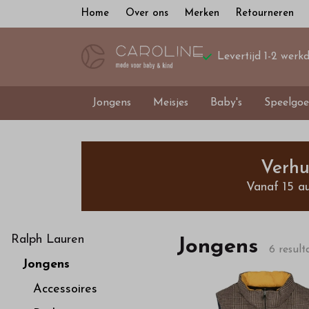
Home
Over ons
Merken
Retourneren
Levertijd 1-2 werk
Jongens
Meisjes
Baby's
Speelgoe
Shop
bij
Verhu
Vanaf 15 a
ons
exclusieve
Ralph Lauren
Jongens
6 result
Jongens
jongenskleding
Accessoires