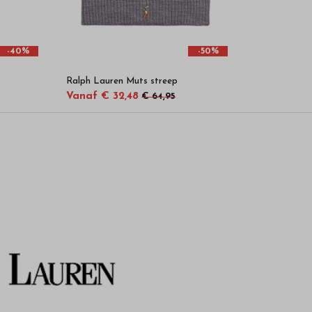
-40%
-50%
Ralph Lauren Muts streep
Vanaf € 32,48
€ 64,95