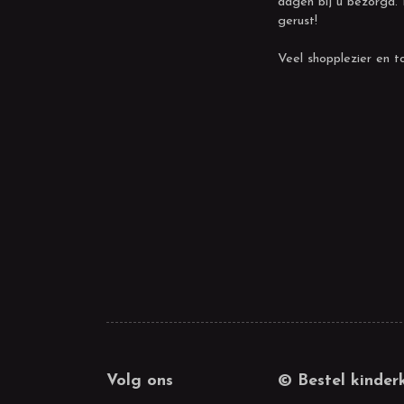
dagen bij u bezorgd.
gerust!
Veel shopplezier en to
Volg ons
© Bestel kinder