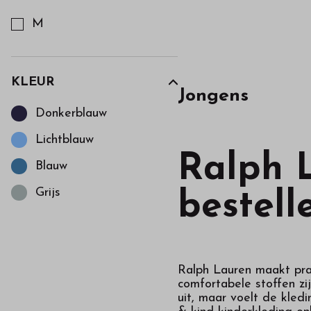
Kies een Accessoires om op te filteren
M
KLEUR
Jongens
Kies een Kleur om op te filteren
Donkerblauw
Lichtblauw
Ralph L
Blauw
Grijs
bestell
Ralph Lauren maakt prac
comfortabele stoffen zi
uit, maar voelt de kled