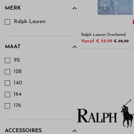
hoge
MERK
kwaliteit
Kies een Merk om op te filteren
Ralph Lauren
in
Ralph Lauren Overhemd
Vanaf € 59,99
€ 99,99
onze
MAAT
Kies een Maat om op te filteren
92
webshop
128
140
164
176
ACCESSOIRES