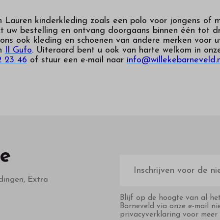
h Lauren kinderkleding zoals een polo voor jongens of 
ct uw bestelling en ontvang doorgaans binnen één tot d
 ons ook kleding en schoenen van andere merken voor uw
n
Il Gufo
. Uiteraard bent u ook van harte welkom in onz
2 23 46
of stuur een e-mail naar
info@willekebarneveld.n
te
E-
mailadres
dingen, Extra
Blijf op de hoogte van al he
Barneveld via onze e-mail ni
privacyverklaring voor meer 