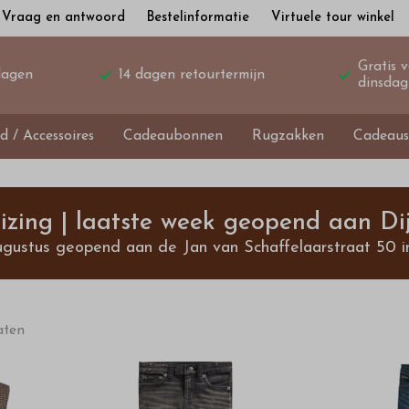
Vraag en antwoord
Bestelinformatie
Virtuele tour winkel
Gratis 
dagen
14 dagen retourtermijn
dinsdag
d / Accessoires
Cadeaubonnen
Rugzakken
Cadeaus
izing | laatste week geopend aan Dij
ugustus geopend aan de Jan van Schaffelaarstraat 50 i
aten