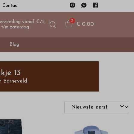
Contact
0
verzending vanaf €75,- |
€ 0,00
 t/m zaterdag
Blog
kje 13
n Barneveld