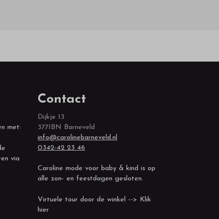
Contact
Dijkje 13
en met:
3771BN Barneveld
info@carolinebarneveld.nl
0342-42 23 46
de
ren via
Caroline mode voor baby & kind is op
alle zon- en feestdagen gesloten.
Virtuele tour door de winkel --> Klik
hier