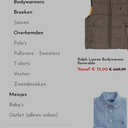
van
Bodywarmers
Broeken
de
Jassen
beste
Overhemden
Polo's
merken
Pullovers - Sweaters
Ralph Lauren Bodywarmer
-
T-shirts
Reversible
Vanaf € 75,00
€ 269,99
Vesten
Bestel
Zwembroeken
kinderkleding
Meisjes
Baby's
van
Outlet (alleen online)