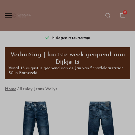
0
14 dagen retourtermijn
Replay
Verhuizing | laatste week geopend aan
Jeans
Dijkje 13
Vanaf 15 augustus geopend aan de Jan van Schaffelaarstraat
Wallys
50 in Barneveld
-
Home
Replay Jeans Wallys
Bestel
kinderkleding
van