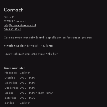
Contact
Dijkje 13
3771BN Barneveld
info@carolinebarneveld.nl
0342-42 23 46
Caroline mode voor baby & kind is op alle zon- en feestdagen gesloten.
Virtuele tour door de winkel --> Klik hier
Review schrijven over onze winkel? Klik hier
Openingstijden
Maandag
Gesloten
Dinsdag
09:30 - 17:30
Woensdag
09:30 - 17:30
Donderdag
09:30 - 17:30
Vrijdag
09:30 - 17:30 / 18:30 - 21:00
Zaterdag
09:30 - 17:00
Zondag
Gesloten