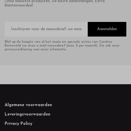
Onze nieuwste producten, De beste aanbiedingen, Extra
klantenvoordeel
E-
mailadres
Aanmelden
Blijf op de hoogte van al het moois en speciale acties van Caroline
Barneveld via onze e-mail nieuwsbrief (max. 2 per maand). Zie ook onze
privacyverklaring voor meer informatie.
Footer
Algemene voorwaarden
Leveringsvoorwaarden
Privacy Policy