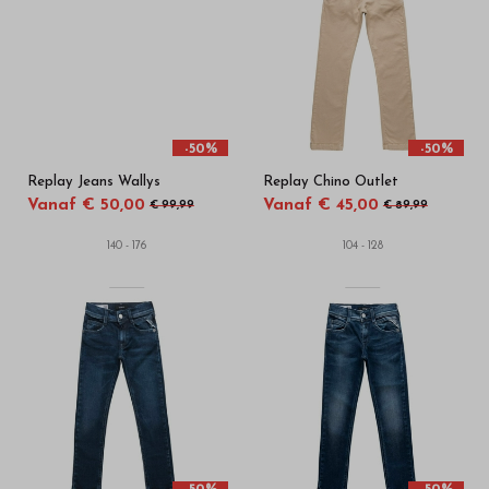
beste
merken
-
Bestel
-50%
-50%
Replay Jeans Wallys
Replay Chino Outlet
kinderkleding
Vanaf € 50,00
Vanaf € 45,00
€ 99,99
€ 89,99
van
140 - 176
104 - 128
hoge
kwaliteit
in
onze
webshop