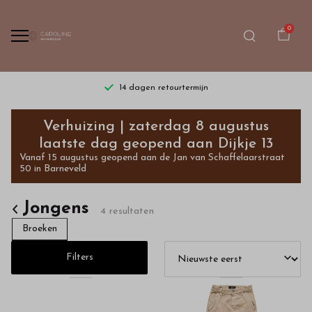
0
14 dagen retourtermijn
Shop
Verhuizing | zaterdag 8 augustus
bij
laatste dag geopend aan Dijkje 13
Vanaf 15 augustus geopend aan de Jan van Schaffelaarstraat
ons
50 in Barneveld
exclusieve
Jongens
4 resultaten
jongenskleding
Broeken
van
Filters
de