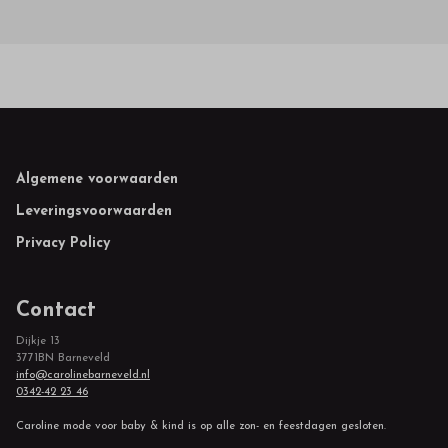
Footer
Algemene voorwaarden
Leveringsvoorwaarden
Privacy Policy
Contact
Dijkje 13
3771BN Barneveld
info@carolinebarneveld.nl
0342-42 23 46
Caroline mode voor baby & kind is op alle zon- en feestdagen gesloten.