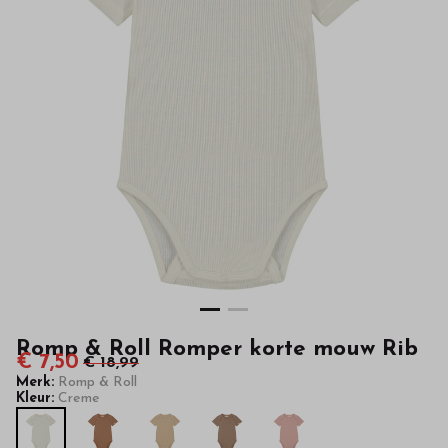
-
Bestel
kinderkleding
van
hoge
kwaliteit
in
onze
webshop
Romp & Roll Romper korte mouw Rib
€ 7,50
€ 18,99
Merk:
Romp & Roll
Kleur:
Creme