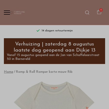
0
14 dagen retourtermijn
Romp
Verhuizing | zaterdag 8 augustus
&
laatste dag geopend aan Dijkje 13
Vanaf 15 augustus geopend aan de Jan van Schaffelaarstraat
Roll
50 in Barneveld
Romper
Home
Romp & Roll Romper korte mouw Rib
korte
mouw
Rib