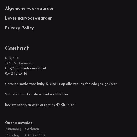
Footer
Algemene voorwaarden
Leveringsvoorwaarden
Privacy Policy
Contact
Dijkje 13
3771BN Barneveld
info@carolinebarneveld.nl
0342-42 23 46
Caroline mode voor baby & kind is op alle zon- en feestdagen gesloten.
Virtuele tour door de winkel --> Klik hier
Review schrijven over onze winkel? Klik hier
Openingstijden
Maandag
Gesloten
Dinsdag
09:30 - 17:30