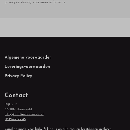
privacyverklaring voor meer informatie.
Footer
Algemene voorwaarden
Leveringsvoorwaarden
Privacy Policy
Contact
Dijkje 13
3771BN Barneveld
info@carolinebarneveld.nl
0342-42 23 46
Caroline mode voor baby & kind is op alle zon- en feestdagen gesloten.