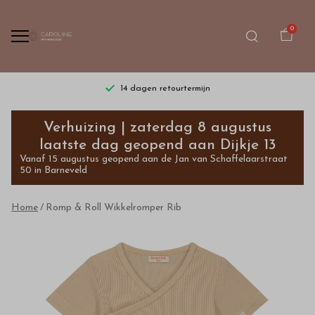
0
14 dagen retourtermijn
Romp
Verhuizing | zaterdag 8 augustus
&
laatste dag geopend aan Dijkje 13
Vanaf 15 augustus geopend aan de Jan van Schaffelaarstraat
Roll
50 in Barneveld
Wikkelromper
Home
Romp & Roll Wikkelromper Rib
Rib
-
Bestel