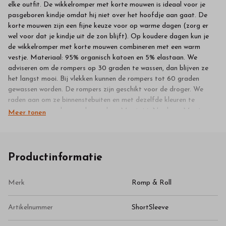
elke outfit. De wikkelromper met korte mouwen is ideaal voor je
pasgeboren kindje omdat hij niet over het hoofdje aan gaat. De
korte mouwen zijn een fijne keuze voor op warme dagen (zorg er
wel voor dat je kindje uit de zon blijft). Op koudere dagen kun je
de wikkelromper met korte mouwen combineren met een warm
vestje. Materiaal: 95% organisch katoen en 5% elastaan. We
adviseren om de rompers op 30 graden te wassen, dan blijven ze
het langst mooi. Bij vlekken kunnen de rompers tot 60 graden
gewassen worden. De rompers zijn geschikt voor de droger. We
raden aan om ze binnenstebuiten en met dezelfde kleuren te
wassen voor een langere levensduur. Maat 44: Newborn Maat
Meer tonen
50/56: 0 - 2 maanden Maat 62/68: 3 - 6 maanden Maat 74/80: 7 -
12 maanden Maat 86/92: 1 - 2 jaar oud Maat 98/104: 2 - 4 jaar
oud
Productinformatie
Merk
Romp & Roll
Artikelnummer
ShortSleeve