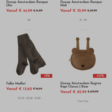
Donsje Amsterdam Romper
Donsje Amsterdam Romper
Ulec
Moli
Vanaf € 44,99
Vanaf € 35,99
€ 74,99
€ 59,99
68
74 - 92
-15%
-40%
Donsje Amsterdam Rugtas
Falke Maillot
Kapi Classic | Bear
Vanaf € 13,60
€ 16,00
Vanaf € 65,99
€ 109,99
50-56 - 62-68 - 74-80
One Size