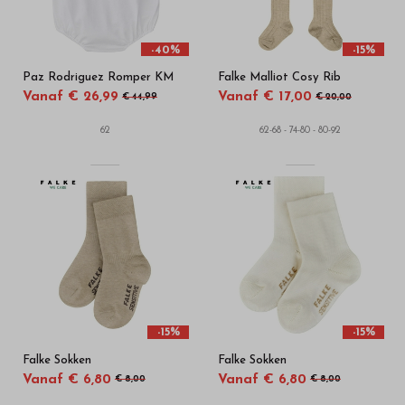
-40%
-15%
Paz Rodriguez Romper KM
Falke Malliot Cosy Rib
Vanaf € 26,99
Vanaf € 17,00
€ 44,99
€ 20,00
62
62-68 - 74-80 - 80-92
-15%
-15%
Falke Sokken
Falke Sokken
Vanaf € 6,80
Vanaf € 6,80
€ 8,00
€ 8,00