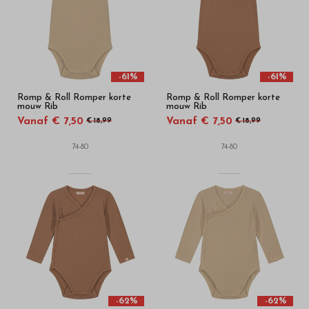
-61%
-61%
Romp & Roll Romper korte
Romp & Roll Romper korte
mouw Rib
mouw Rib
Vanaf € 7,50
Vanaf € 7,50
€ 18,99
€ 18,99
74-80
74-80
-62%
-62%