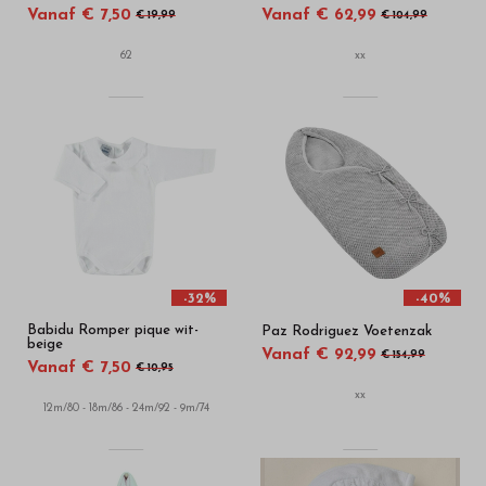
Vanaf € 7,50
Vanaf € 62,99
€ 19,99
€ 104,99
62
xx
-32%
-40%
Babidu Romper pique wit-
Paz Rodriguez Voetenzak
beige
Vanaf € 92,99
€ 154,99
Vanaf € 7,50
€ 10,95
xx
12m/80 - 18m/86 - 24m/92 - 9m/74