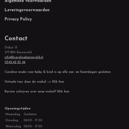
Footer
Algemene voorwaarden
Leveringsvoorwaarden
Privacy Policy
Contact
Dijkje 13
3771BN Barneveld
info@carolinebarneveld.nl
0342-42 23 46
Caroline mode voor baby & kind is op alle zon- en feestdagen gesloten.
Virtuele tour door de winkel --> Klik hier
Review schrijven over onze winkel? Klik hier
Openingstijden
Maandag
Gesloten
Dinsdag
09:30 - 17:30
Woensdag
09:30 - 17:30