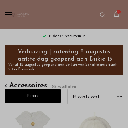
0
Gratis verzending vanaf €75,- | dinsdag t/m zaterdag
Accessoires
Verhuizing | zaterdag 8 augustus
-
laatste dag geopend aan Dijkje 13
Vanaf 15 augustus geopend aan de Jan van Schaffelaarstraat
Bestel
50 in Barneveld
kinderkleding
Accessoires
55 resultaten
van
Filters
hoge
kwaliteit