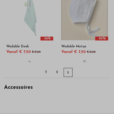
-56%
-50%
Wedoble Doek
Wedoble Mutsje
Vanaf € 7,50
Vanaf € 7,50
€ 17,00
€ 15,00
xx
62
1
2
Accessoires