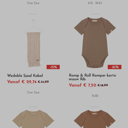
One Size
6-12 - 18-24
-15%
-61%
Romp & Roll Romper korte
Wedoble Sjaal Kabel
mouw Rib
Vanaf € 29,74
€ 34,99
Vanaf € 7,50
€ 18,99
One Size
74-80