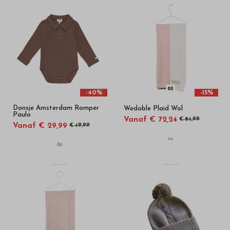
-40%
-15%
Donsje Amsterdam Romper
Wedoble Plaid Wol
Paulo
Vanaf € 72,24
€ 84,99
Vanaf € 29,99
€ 49,99
xx
86