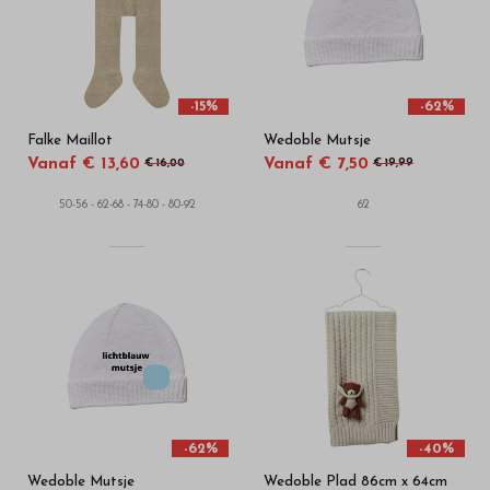
-15%
-62%
Falke Maillot
Wedoble Mutsje
Vanaf € 13,60
Vanaf € 7,50
€ 16,00
€ 19,99
50-56 - 62-68 - 74-80 - 80-92
62
-62%
-40%
Wedoble Mutsje
Wedoble Plad 86cm x 64cm