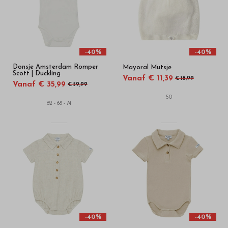
in
onze
webshop
-40%
-40%
Donsje Amsterdam Romper
Mayoral Mutsje
Scott | Duckling
Vanaf € 11,39
€ 18,99
Vanaf € 35,99
€ 59,99
50
62 - 68 - 74
-40%
-40%