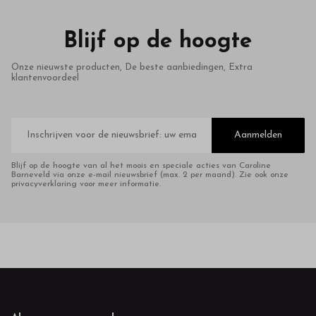
Blijf op de hoogte
Onze nieuwste producten, De beste aanbiedingen, Extra
klantenvoordeel
E-
mailadres
Aanmelden
Blijf op de hoogte van al het moois en speciale acties van Caroline
Barneveld via onze e-mail nieuwsbrief (max. 2 per maand). Zie ook onze
privacyverklaring voor meer informatie.