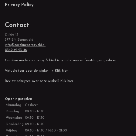
Privacy Policy
Contact
Dijkje 13
3771BN Barneveld
info@carolinebarneveld.nl
0342-42 23 46
Caroline mode voor baby & kind is op alle zon- en feestdagen gesloten.
Virtuele tour door de winkel --> Klik hier
Review schrijven over onze winkel? Klik hier
Openingstijden
Maandag
Gesloten
Dinsdag
09:30 - 17:30
Woensdag
09:30 - 17:30
Donderdag
09:30 - 17:30
Vrijdag
09:30 - 17:30 / 18:30 - 21:00