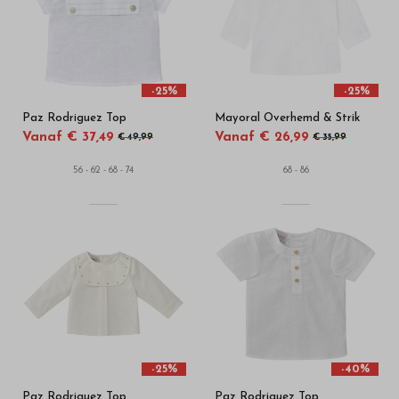
in
onze
webshop
-25%
-25%
Paz Rodriguez Top
Mayoral Overhemd & Strik
Vanaf € 37,49
Vanaf € 26,99
€ 49,99
€ 35,99
56 - 62 - 68 - 74
68 - 86
-25%
-40%
Paz Rodriguez Top
Paz Rodriguez Top