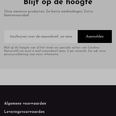
Blijf op de hoogte
Onze nieuwste producten, De beste aanbiedingen, Extra
klantenvoordeel
E-
mailadres
Aanmelden
Blijf op de hoogte van al het moois en speciale acties van Caroline
Barneveld via onze e-mail nieuwsbrief (max. 2 per maand). Zie ook onze
privacyverklaring voor meer informatie.
Footer
Algemene voorwaarden
Leveringsvoorwaarden