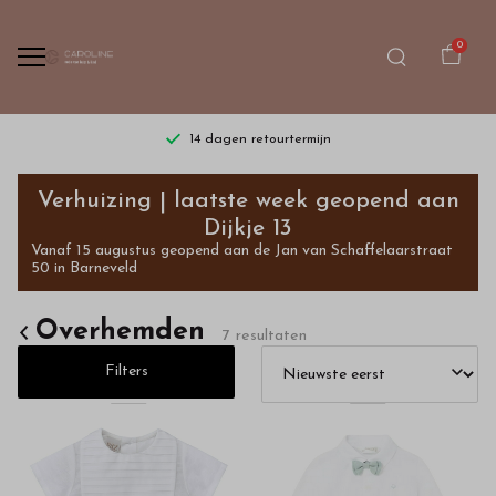
0
14 dagen retourtermijn
Overhemden
Verhuizing | laatste week geopend aan
-
Dijkje 13
Vanaf 15 augustus geopend aan de Jan van Schaffelaarstraat
Bestel
50 in Barneveld
kinderkleding
Overhemden
7 resultaten
van
Filters
hoge
kwaliteit