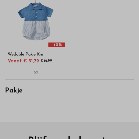
-40%
Wedoble Pakje Km
Vanaf € 31,79
€ 52,99
50
Pakje