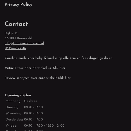
Privacy Policy
Contact
Dijkje 13
3771BN Barneveld
info@carolinebarneveld.nl
0342-42 23 46
Caroline mode voor baby & kind is op alle zon- en feestdagen gesloten.
Virtuele tour door de winkel --> Klik hier
Review schrijven over onze winkel? Klik hier
Openingstijden
Maandag
Gesloten
Dinsdag
09:30 - 17:30
Woensdag
09:30 - 17:30
Donderdag
09:30 - 17:30
Vrijdag
09:30 - 17:30 / 18:30 - 21:00