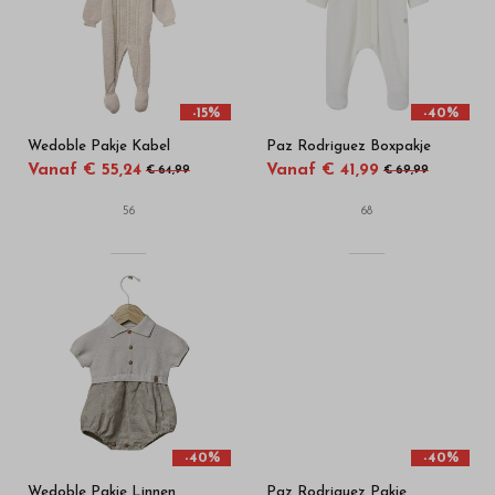
in
onze
webshop
-15%
-40%
Wedoble Pakje Kabel
Paz Rodriguez Boxpakje
Vanaf € 55,24
Vanaf € 41,99
€ 64,99
€ 69,99
56
68
-40%
-40%
Wedoble Pakje Linnen
Paz Rodriguez Pakje