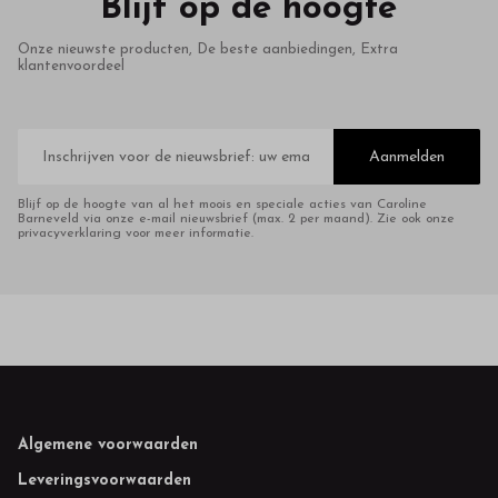
Blijf op de hoogte
Onze nieuwste producten, De beste aanbiedingen, Extra
klantenvoordeel
E-
mailadres
Aanmelden
Blijf op de hoogte van al het moois en speciale acties van Caroline
Barneveld via onze e-mail nieuwsbrief (max. 2 per maand). Zie ook onze
privacyverklaring voor meer informatie.
Footer
Algemene voorwaarden
Leveringsvoorwaarden