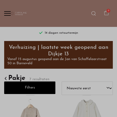
0
14 dagen retourtermijn
Pakje
Verhuizing | laatste week geopend aan
-
Dijkje 13
Vanaf 15 augustus geopend aan de Jan van Schaffelaarstraat
Bestel
50 in Barneveld
kinderkleding
Pakje
7 resultaten
van
Filters
hoge
kwaliteit