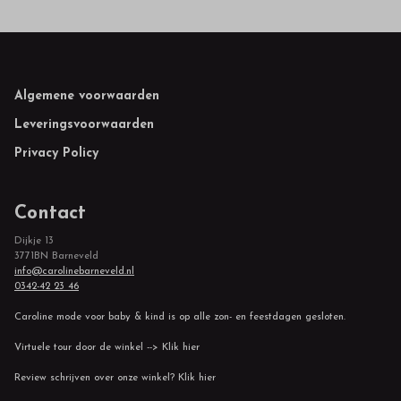
Footer
Algemene voorwaarden
Leveringsvoorwaarden
Privacy Policy
Contact
Dijkje 13
3771BN Barneveld
info@carolinebarneveld.nl
0342-42 23 46
Caroline mode voor baby & kind is op alle zon- en feestdagen gesloten.
Virtuele tour door de winkel --> Klik hier
Review schrijven over onze winkel? Klik hier