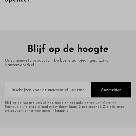
in
onze
webshop
Blijf op de hoogte
Onze nieuwste producten, De beste aanbiedingen, Extra
klantenvoordeel
E-
mailadres
Aanmelden
Blijf op de hoogte van al het moois en speciale acties van Caroline
Barneveld via onze e-mail nieuwsbrief (max. 2 per maand). Zie ook onze
privacyverklaring voor meer informatie.