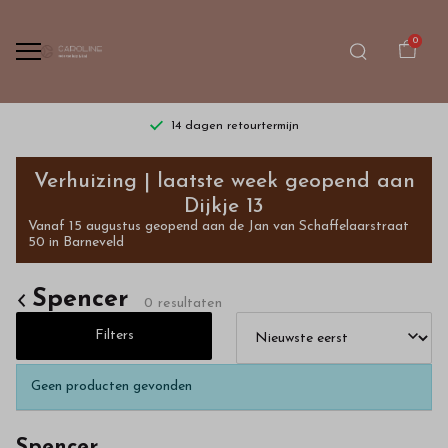
0
14 dagen retourtermijn
Spencer
Verhuizing | laatste week geopend aan
-
Dijkje 13
Vanaf 15 augustus geopend aan de Jan van Schaffelaarstraat
Bestel
50 in Barneveld
kinderkleding
Spencer
0 resultaten
van
Filters
hoge
Geen producten gevonden
kwaliteit
Spencer