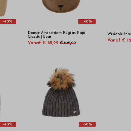
-40%
-40%
Donsje Amsterdam Rugtas Kapi
Wedoble Mail
Classic | Bear
Vanaf € 12
Vanaf € 65,99
€ 109,99
-40%
-50%