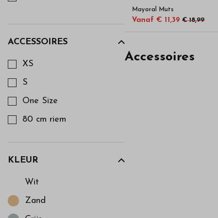
Mayoral Muts
176
Vanaf € 11,39
€ 18,99
ACCESSOIRES
Kies een Accessoires om op te filteren
Accessoires
XS
S
One Size
80 cm riem
KLEUR
Kies een Kleur om op te filteren
Wit
Zand