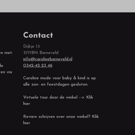
Contact
Dijkje 13
en met:
3771BN Barneveld
info@carolinebarneveld.nl
0342-42 23 46
de
ren via
Caroline mode voor baby & kind is op
alle zon- en feestdagen gesloten.
Virtuele tour door de winkel --> Klik
hier
Review schrijven over onze winkel? Klik
hier