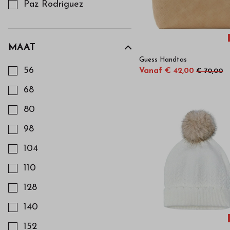
Paz Rodriguez
MAAT
Kies een Maat om op te filteren
Guess Handtas
56
Vanaf € 42,00
€ 70,00
68
80
98
104
110
128
140
152