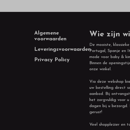
Footer
Algemene
Wie zijn wi
voorwaarden
De mooiste, klassieke
Leveringsvoorwaarden
Portugal, Spanje en It
mode voor baby & kin
Privacy Policy
Binnen de openingstij
onze winkel.
Via deze webshop bie
uw bestelling direct s
aanbod. Bij ontvangst
het zorgvuldig voor u
dagen bij u bezorgd.
gerust!
Veel shopplezier en to