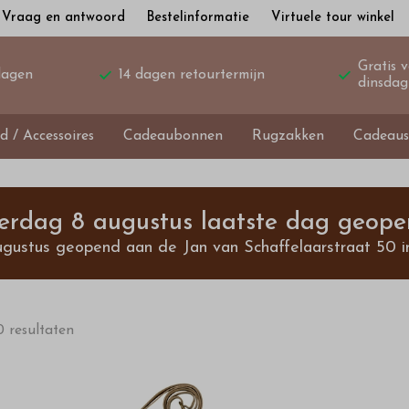
Vraag en antwoord
Bestelinformatie
Virtuele tour winkel
Gratis 
dagen
14 dagen retourtermijn
dinsdag
d / Accessoires
Cadeaubonnen
Rugzakken
Cadeaus
terdag 8 augustus laatste dag geope
ugustus geopend aan de Jan van Schaffelaarstraat 50 i
0 resultaten