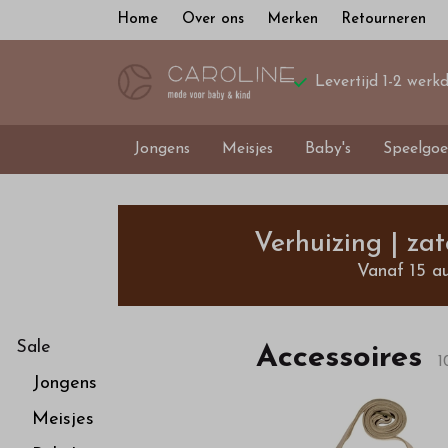
Home
Over ons
Merken
Retourneren
Levertijd 1-2 werk
Jongens
Meisjes
Baby's
Speelgoe
Accessoires
-
Verhuizing | za
Vanaf 15 a
Bestel
kinderkleding
Sale
Accessoires
1
Jongens
van
Meisjes