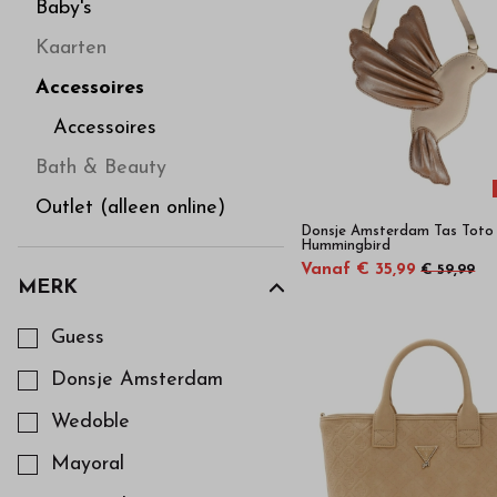
hoge
Baby's
Kaarten
kwaliteit
Accessoires
in
Accessoires
Bath & Beauty
onze
Outlet (alleen online)
Donsje Amsterdam Tas Toto
webshop
Hummingbird
Vanaf € 35,99
€ 59,99
MERK
Kies een Merk om op te filteren
Guess
Donsje Amsterdam
Wedoble
Mayoral