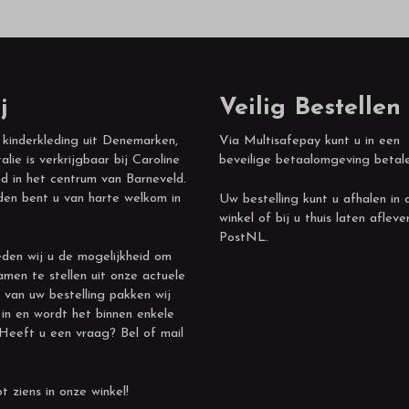
j
Veilig Bestellen
 kinderkleding uit Denemarken,
Via Multisafepay kunt u in een
alie is verkrijgbaar bij Caroline
beveilige betaalomgeving betal
d in het centrum van Barneveld.
den bent u van harte welkom in
Uw bestelling kunt u afhalen in 
winkel of bij u thuis laten afleve
PostNL.
den wij u de mogelijkheid om
amen te stellen uit onze actuele
 van uw bestelling pakken wij
 in en wordt het binnen enkele
 Heeft u een vraag? Bel of mail
t ziens in onze winkel!