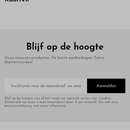
in
onze
webshop
Blijf op de hoogte
Onze nieuwste producten, De beste aanbiedingen, Extra
klantenvoordeel
E-
mailadres
Aanmelden
Blijf op de hoogte van al het moois en speciale acties van Caroline
Barneveld via onze e-mail nieuwsbrief (max. 2 per maand). Zie ook onze
privacyverklaring voor meer informatie.