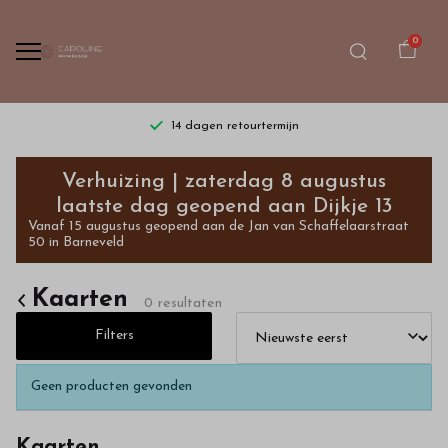
0
14 dagen retourtermijn
Kaarten
Verhuizing | zaterdag 8 augustus
-
laatste dag geopend aan Dijkje 13
Vanaf 15 augustus geopend aan de Jan van Schaffelaarstraat
Bestel
50 in Barneveld
kinderkleding
Kaarten
0 resultaten
van
Filters
hoge
Geen producten gevonden
kwaliteit
Kaarten