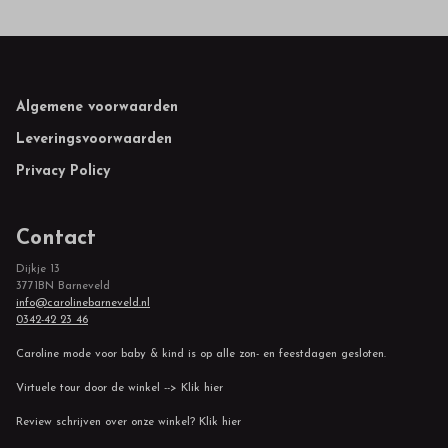
Footer
Algemene voorwaarden
Leveringsvoorwaarden
Privacy Policy
Contact
Dijkje 13
3771BN Barneveld
info@carolinebarneveld.nl
0342-42 23 46
Caroline mode voor baby & kind is op alle zon- en feestdagen gesloten.
Virtuele tour door de winkel --> Klik hier
Review schrijven over onze winkel? Klik hier