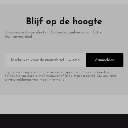
Blijf op de hoogte
Onze nieuwste producten, De beste aanbiedingen, Extra
klantenvoordeel
E-
mailadres
Aanmelden
Blijf op de hoogte van al het moois en speciale acties van Caroline
Barneveld via onze e-mail nieuwsbrief (max. 2 per maand). Zie ook onze
privacyverklaring voor meer informatie.