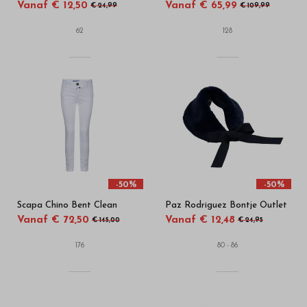
Vanaf € 12,50
Vanaf € 65,99
€ 24,99
€ 109,99
62
128
-50%
-50%
Scapa Chino Bent Clean
Paz Rodriguez Bontje Outlet
Vanaf € 72,50
Vanaf € 12,48
€ 145,00
€ 24,95
176
80 - 86