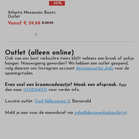
-50%
Atlanta Mocassins Boots
Outlet
Vanaf € 59,98
€ 119,95
31
Outlet (alleen online)
Ook van ons best verkochte items blijft weleens een broek of jurkje
hangen. Nieuwsgierig geworden? We hebben een outlet geopend,
volg daarom ons Instagram account
designeroutlet_kids
voor de
openingstijden.
Even snel een kraamcadeautje? Maak een afspraak.
App
dan naar
0342744031
voor verder info.
Locatie outlet:
Oud Vellerseweg 2
, Barneveld
Meld je aan voor de nieuwsbrief via
info@designerkidsoutlet
.
nl