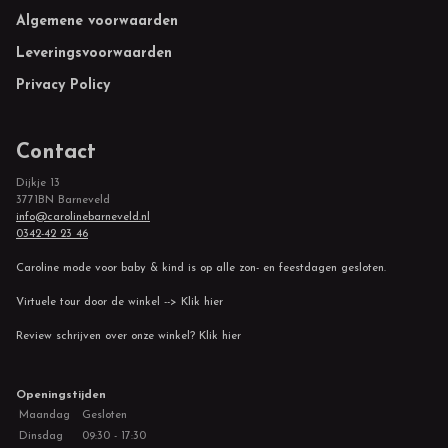
Footer
Algemene voorwaarden
Leveringsvoorwaarden
Privacy Policy
Contact
Dijkje 13
3771BN Barneveld
info@carolinebarneveld.nl
0342-42 23 46
Caroline mode voor baby & kind is op alle zon- en feestdagen gesloten.
Virtuele tour door de winkel --> Klik hier
Review schrijven over onze winkel? Klik hier
Openingstijden
Maandag
Gesloten
Dinsdag
09:30 - 17:30