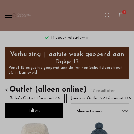
0
14 dagen retourtermijn
Outlet
Verhuizing | laatste week geopend aan
(alleen
Dijkje 13
Vanaf 15 augustus geopend aan de Jan van Schaffelaarstraat
online)
50 in Barneveld
-
Outlet (alleen online)
17 resultaten
Bestel
Baby's Outlet t/m maat 86
Jongens Outlet 92 t/m maat 176
kinderkleding
Filters
van