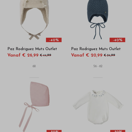
hoge
kwaliteit
in
onze
-40%
-40%
Paz Rodriguez Muts Outlet
Paz Rodriguez Muts Outlet
webshop
Vanaf € 26,99
Vanaf € 20,99
€ 44,99
€ 34,99
68
56 - 62