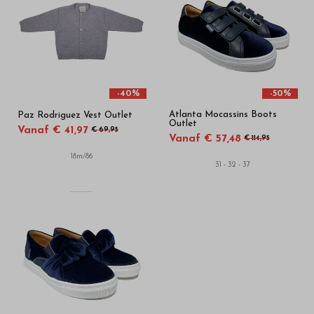
-40%
-50%
Atlanta Mocassins Boots
Paz Rodriguez Vest Outlet
Outlet
Vanaf € 41,97
€ 69,95
Vanaf € 57,48
€ 114,95
18m/86
31 - 32 - 37