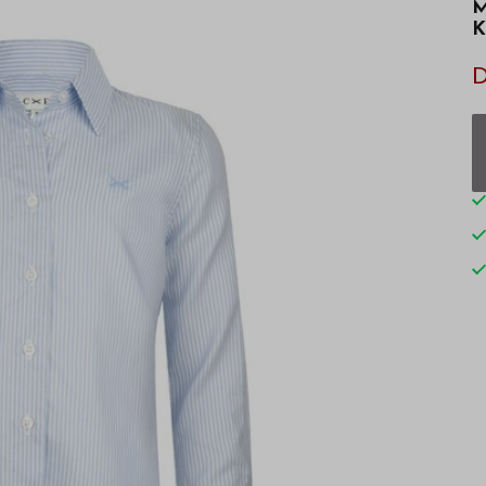
M
K
D