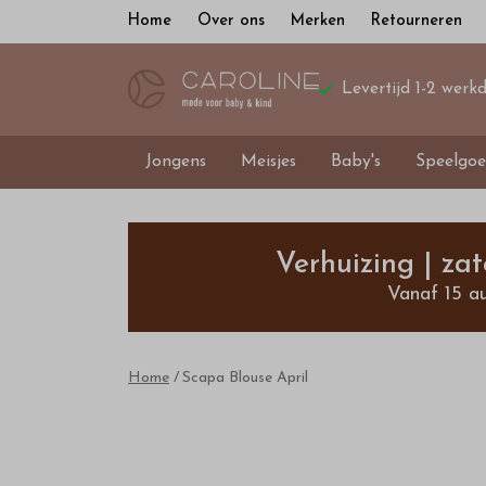
Home
Over ons
Merken
Retourneren
Levertijd 1-2 werk
Jongens
Meisjes
Baby's
Speelgoe
Scapa
Blouse
Verhuizing | za
Vanaf 15 a
April
Outlet
Home
Scapa Blouse April
-