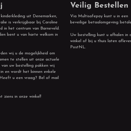
j
Veilig Bestellen
 kinderkleding uit Denemarken,
Via Multisafepay kunt u in een
alie is verkrijgbaar bij Caroline
beveilige betaalomgeving betal
d in het centrum van Barneveld.
den bent u van harte welkom in
Uw bestelling kunt u afhalen in 
winkel of bij u thuis laten afleve
PostNL.
den wij u de mogelijkheid om
amen te stellen uit onze actuele
 van uw bestelling pakken wij
 in en wordt het binnen enkele
 Heeft u een vraag? Bel of mail
t ziens in onze winkel!