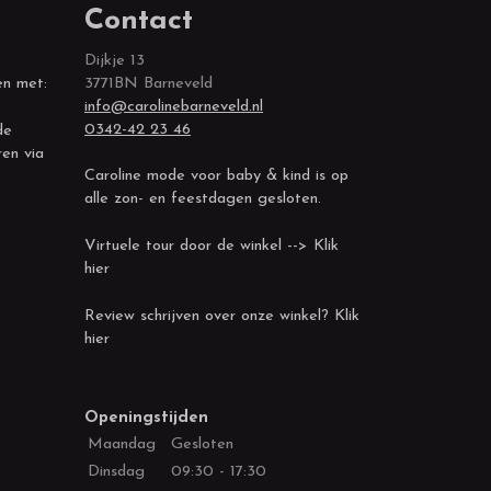
Contact
Dijkje 13
en met:
3771BN Barneveld
info@carolinebarneveld.nl
0342-42 23 46
de
ren via
Caroline mode voor baby & kind is op
alle zon- en feestdagen gesloten.
Virtuele tour door de winkel --> Klik
hier
Review schrijven over onze winkel? Klik
hier
Openingstijden
Maandag
Gesloten
Dinsdag
09:30 - 17:30