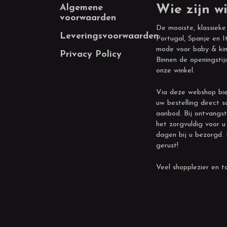
Footer
Algemene
Wie zijn wi
voorwaarden
De mooiste, klassieke
Leveringsvoorwaarden
Portugal, Spanje en It
mode voor baby & kin
Privacy Policy
Binnen de openingstij
onze winkel.
Via deze webshop bie
uw bestelling direct s
aanbod. Bij ontvangst
het zorgvuldig voor u
dagen bij u bezorgd.
gerust!
Veel shopplezier en to