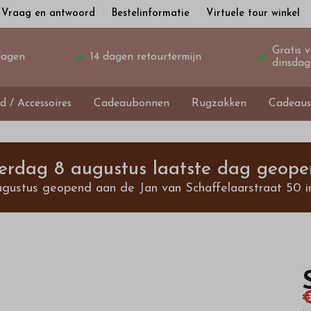
Vraag en antwoord
Bestelinformatie
Virtuele tour winkel
Gratis 
dagen
14 dagen retourtermijn
dinsdag
d / Accessoires
Cadeaubonnen
Rugzakken
Cadeaus
terdag 8 augustus laatste dag geope
ugustus geopend aan de Jan van Schaffelaarstraat 50 i