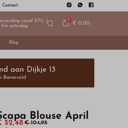
Contact
0
verzending vanaf €75,- |
€ 0,00
 t/m zaterdag
Blog
nd aan Dijkje 13
n Barneveld
Scapa Blouse April
€ 52,48
€ 104,95