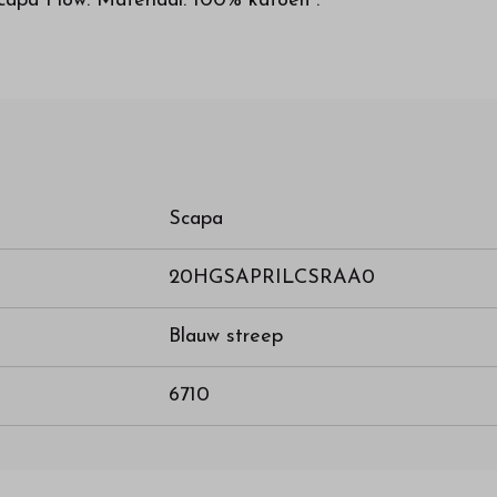
capa Flow. Materiaal: 100% katoen .
Scapa
20HGSAPRILCSRAA0
Blauw streep
6710