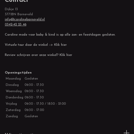
Contact
Dijkje 13
3771BN Barneveld
info@carolinebarneveld.nl
0342-42 23 46
Caroline mode voor baby & kind is op alle zon- en feestdagen gesloten.
Virtuele tour door de winkel --> Klik hier
Review schrijven over onze winkel? Klik hier
Openingstijden
Maandag
Gesloten
Dinsdag
09:30 - 17:30
Woensdag
09:30 - 17:30
Donderdag
09:30 - 17:30
Vrijdag
09:30 - 17:30 / 18:30 - 21:00
Zaterdag
09:30 - 17:00
Zondag
Gesloten