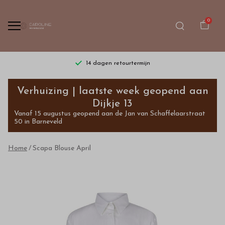
0
14 dagen retourtermijn
Scapa
Verhuizing | laatste week geopend aan
Blouse
Dijkje 13
Vanaf 15 augustus geopend aan de Jan van Schaffelaarstraat
April
50 in Barneveld
Outlet
Home
Scapa Blouse April
-
Bestel
kinderkleding