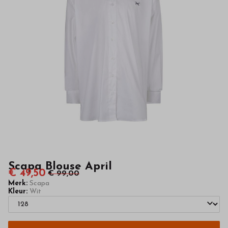
van
hoge
kwaliteit
in
onze
webshop
Scapa Blouse April
€ 49,50
€ 99,00
Merk:
Scapa
Kleur:
Wit