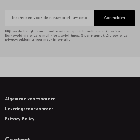
E-
mailadres
Aanmelden
Blijf op de hoogte van al het moois en speciale acties van Caroline
Barneveld via onze e-mail nieuwsbrief (max. 2 per maand). Zie ook onze
privacyverklaring voor meer informatie.
Footer
Algemene voorwaarden
Leveringsvoorwaarden
Privacy Policy