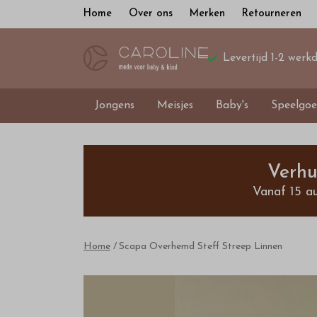
Home
Over ons
Merken
Retourneren
Levertijd 1-2 werk
Jongens
Meisjes
Baby's
Speelgoe
Scapa
Overhemd
Verhu
Vanaf 15 a
Steff
Streep
Home
Scapa Overhemd Steff Streep Linnen
Linnen