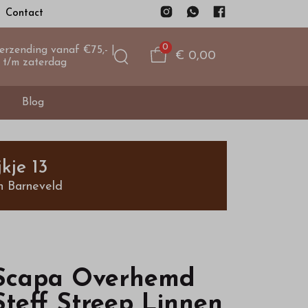
Contact
0
verzending vanaf €75,- |
€ 0,00
 t/m zaterdag
Blog
kje 13
n Barneveld
Scapa Overhemd
Steff Streep Linnen