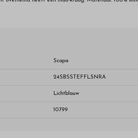
 Dit overhemd heeft een mao-kraag. Materiaal: 100% 
Scapa
24SBSSTEFFLSNRA
Lichtblauw
10799