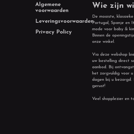
Footer
Algemene
Wie zijn wi
voorwaarden
De mooiste, klassieke
Leveringsvoorwaarden
Portugal, Spanje en It
mode voor baby & kin
Privacy Policy
Binnen de openingstij
onze winkel.
Via deze webshop bie
uw bestelling direct s
aanbod. Bij ontvangst
het zorgvuldig voor u
dagen bij u bezorgd.
gerust!
Veel shopplezier en to