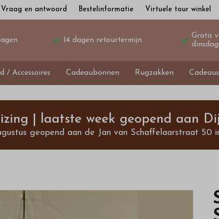
Vraag en antwoord
Bestelinformatie
Virtuele tour winkel
Gratis 
dagen
14 dagen retourtermijn
dinsdag
d / Accessoires
Cadeaubonnen
Rugzakken
Cadeaus
izing | laatste week geopend aan Dij
ugustus geopend aan de Jan van Schaffelaarstraat 50 i