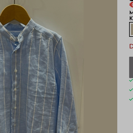
M
K
D