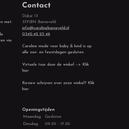
Contact
Dijkje 13
en met:
3771BN Barneveld
info@carolinebarneveld.nl
0342-42 23 46
de
ren via
Caroline mode voor baby & kind is op
alle zon- en feestdagen gesloten.
Virtuele tour door de winkel --> Klik
hier
Review schrijven over onze winkel? Klik
hier
Openingstijden
Maandag
Gesloten
Dinsdag
09:30 - 17:30