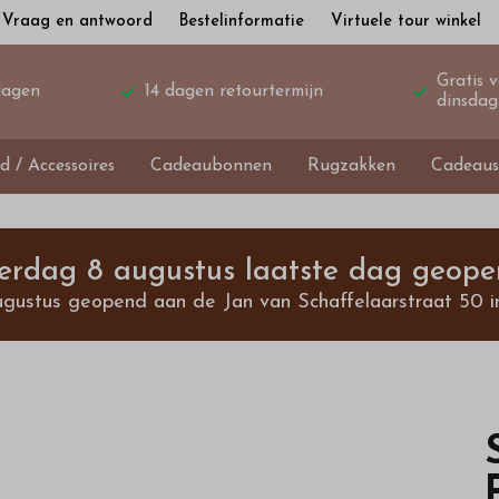
Vraag en antwoord
Bestelinformatie
Virtuele tour winkel
Gratis 
dagen
14 dagen retourtermijn
dinsdag
d / Accessoires
Cadeaubonnen
Rugzakken
Cadeaus
terdag 8 augustus laatste dag geope
ugustus geopend aan de Jan van Schaffelaarstraat 50 i