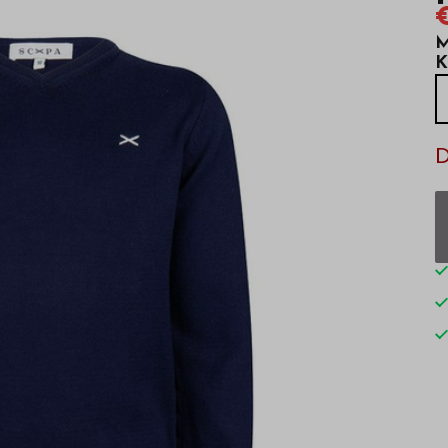
M
K
D