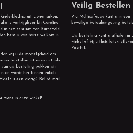
j
Veilig Bestellen
 kinderkleding uit Denemarken,
Via Multisafepay kunt u in een
alie is verkrijgbaar bij Caroline
beveilige betaalomgeving betal
d in het centrum van Barneveld.
den bent u van harte welkom in
Uw bestelling kunt u afhalen in 
winkel of bij u thuis laten afleve
PostNL.
den wij u de mogelijkheid om
amen te stellen uit onze actuele
 van uw bestelling pakken wij
 in en wordt het binnen enkele
 Heeft u een vraag? Bel of mail
t ziens in onze winkel!