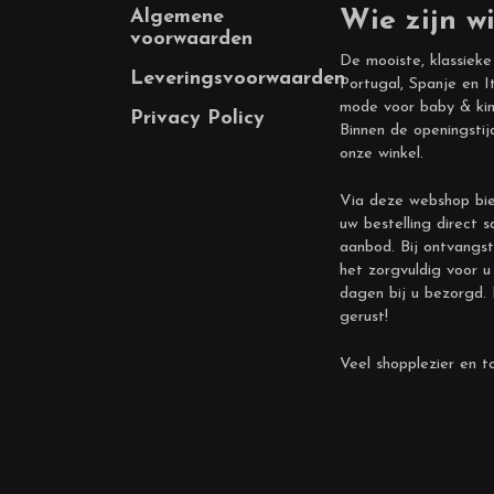
Footer
Algemene
Wie zijn wi
voorwaarden
De mooiste, klassieke
Leveringsvoorwaarden
Portugal, Spanje en It
mode voor baby & kin
Privacy Policy
Binnen de openingstij
onze winkel.
Via deze webshop bie
uw bestelling direct s
aanbod. Bij ontvangst
het zorgvuldig voor u
dagen bij u bezorgd.
gerust!
Veel shopplezier en to