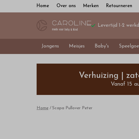
Home
Over ons
Merken
Retourneren
Levertijd 1-2 werk
Jongens
Meisjes
Baby's
Speelgoe
Scapa
Pullover
Verhuizing | za
Vanaf 15 a
Peter
Outlet
Home
Scapa Pullover Peter
-