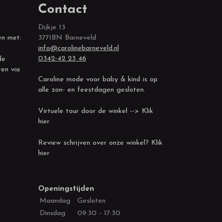
Contact
Dijkje 13
en met:
3771BN Barneveld
info@carolinebarneveld.nl
0342-42 23 46
de
ren via
Caroline mode voor baby & kind is op
alle zon- en feestdagen gesloten.
Virtuele tour door de winkel --> Klik
hier
Review schrijven over onze winkel? Klik
hier
Openingstijden
Maandag
Gesloten
Dinsdag
09:30 - 17:30