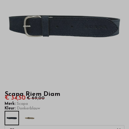
hoge
kwaliteit
in
onze
webshop
Scapa Riem Diam
€ 34,50
€ 69,00
Merk:
Scapa
Kleur:
Donkerblauw