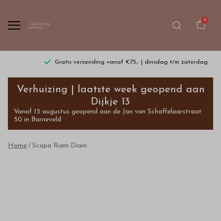
0
Gratis verzending vanaf €75,- | dinsdag t/m zaterdag
Scapa
Verhuizing | laatste week geopend aan
Riem
Dijkje 13
Vanaf 15 augustus geopend aan de Jan van Schaffelaarstraat
Diam
50 in Barneveld
-
Home
Scapa Riem Diam
Bestel
kinderkleding
van