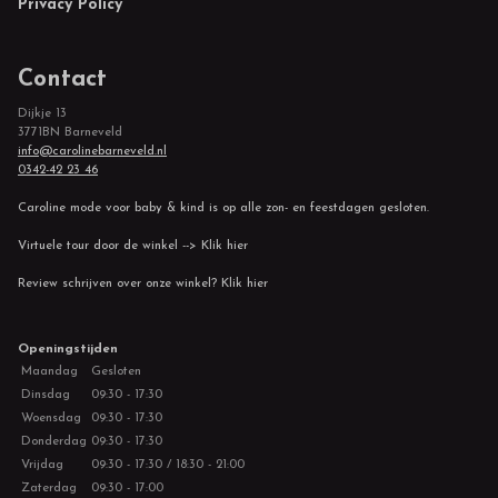
Privacy Policy
Contact
Dijkje 13
3771BN Barneveld
info@carolinebarneveld.nl
0342-42 23 46
Caroline mode voor baby & kind is op alle zon- en feestdagen gesloten.
Virtuele tour door de winkel --> Klik hier
Review schrijven over onze winkel? Klik hier
Openingstijden
Maandag
Gesloten
Dinsdag
09:30 - 17:30
Woensdag
09:30 - 17:30
Donderdag
09:30 - 17:30
Vrijdag
09:30 - 17:30 / 18:30 - 21:00
Zaterdag
09:30 - 17:00