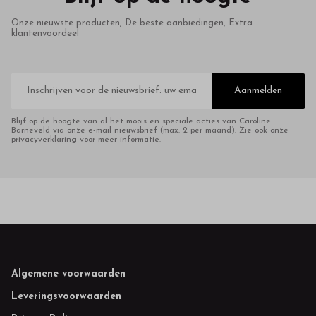
Onze nieuwste producten, De beste aanbiedingen, Extra
klantenvoordeel
E-
mailadres
Aanmelden
Blijf op de hoogte van al het moois en speciale acties van Caroline
Barneveld via onze e-mail nieuwsbrief (max. 2 per maand). Zie ook onze
privacyverklaring voor meer informatie.
Footer
Algemene voorwaarden
Leveringsvoorwaarden