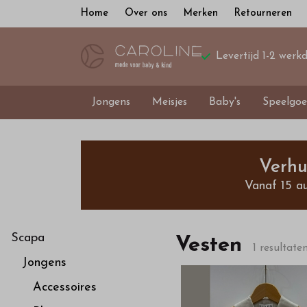
Home
Over ons
Merken
Retourneren
Levertijd 1-2 werk
Jongens
Meisjes
Baby's
Speelgoe
Vesten
-
Verhu
Vanaf 15 a
Bestel
kinderkleding
Scapa
Vesten
1 resultate
Jongens
van
Accessoires