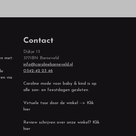
Contact
Dijkje 13
en met:
3771BN Barneveld
info@carolinebarneveld.nl
0342-42 23 46
de
ren via
Caroline mode voor baby & kind is op
alle zon- en feestdagen gesloten.
Virtuele tour door de winkel --> Klik
hier
Review schrijven over onze winkel? Klik
hier