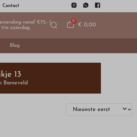
Contact
0
verzending vanaf €75,- |
€ 0,00
 t/m zaterdag
Blog
kje 13
n Barneveld