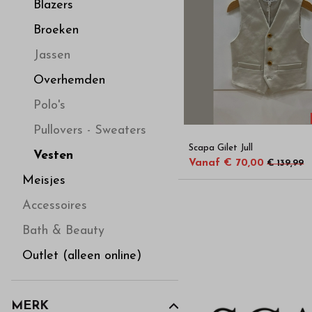
hoge
Blazers
Broeken
kwaliteit
Jassen
in
Overhemden
Polo's
onze
Pullovers - Sweaters
Scapa Gilet Jull
webshop
Vesten
Vanaf € 70,00
€ 139,99
Meisjes
Accessoires
Bath & Beauty
Outlet (alleen online)
MERK