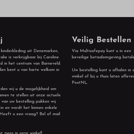
j
Veilig Bestellen
 kinderkleding uit Denemarken,
Via Multisafepay kunt u in een
alie is verkrijgbaar bij Caroline
beveilige betaalomgeving betal
d in het centrum van Barneveld.
den bent u van harte welkom in
Uw bestelling kunt u afhalen in 
winkel of bij u thuis laten afleve
PostNL.
den wij u de mogelijkheid om
amen te stellen uit onze actuele
 van uw bestelling pakken wij
 in en wordt het binnen enkele
 Heeft u een vraag? Bel of mail
t ziens in onze winkel!