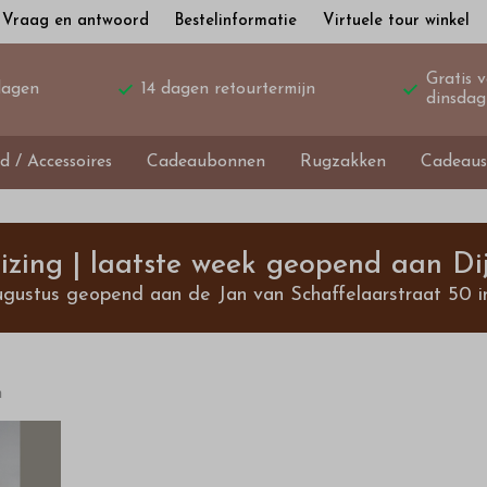
Vraag en antwoord
Bestelinformatie
Virtuele tour winkel
Gratis 
dagen
14 dagen retourtermijn
dinsdag
d / Accessoires
Cadeaubonnen
Rugzakken
Cadeaus
izing | laatste week geopend aan Dij
ugustus geopend aan de Jan van Schaffelaarstraat 50 i
n