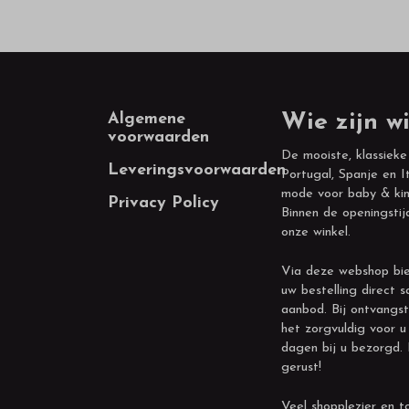
Footer
Algemene
Wie zijn wi
voorwaarden
De mooiste, klassieke
Leveringsvoorwaarden
Portugal, Spanje en It
mode voor baby & kin
Privacy Policy
Binnen de openingstij
onze winkel.
Via deze webshop bie
uw bestelling direct s
aanbod. Bij ontvangst
het zorgvuldig voor u
dagen bij u bezorgd.
gerust!
Veel shopplezier en to