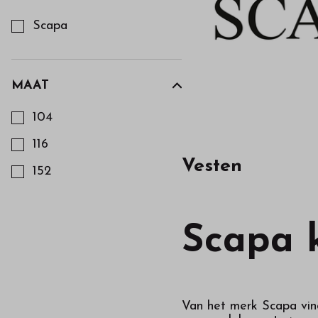
Kies een Merk om op te filteren
Scapa
MAAT
Kies een Maat om op te filteren
104
116
Vesten
152
Scapa 
Van het merk Scapa vind